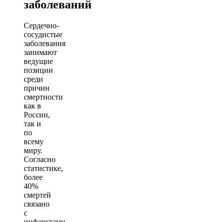
заболеваний
Сердечно-
сосудистые
заболевания
занимают
ведущие
позиции
среди
причин
смертности
как в
России,
так и
по
всему
миру.
Согласно
статистике,
более
40%
смертей
связано
с
инфарктами,