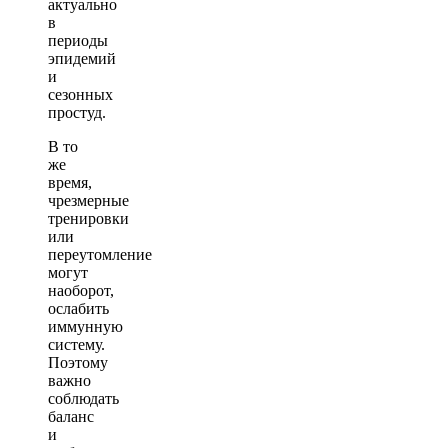
актуально
в
периоды
эпидемий
и
сезонных
простуд.
В то
же
время,
чрезмерные
тренировки
или
переутомление
могут
наоборот,
ослабить
иммунную
систему.
Поэтому
важно
соблюдать
баланс
и