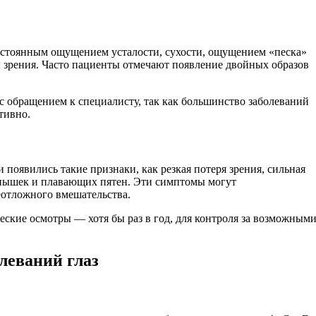
постоянным ощущением усталости, сухости, ощущением «песка»
зрения. Часто пациенты отмечают появление двойных образов
с обращением к специалисту, так как большинство заболеваний
тивно.
 появились такие признаки, как резкая потеря зрения, сильная
вспышек и плавающих пятен. Эти симптомы могут
еотложного вмешательства.
ские осмотры — хотя бы раз в год, для контроля за возможным
леваний глаз