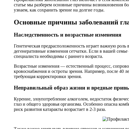
статье мы разберем основные причины возникновения бол
узнаем, как сохранить зрение на долгие годы.
Основные причины заболеваний гл
Наследственность и возрастные изменения
Генетическая предрасположенность играет важную роль в 
дегенеративные изменения сетчатки. Если в вашей семье е
специалиста необходимы с раннего возраста.
Возрастные изменения — естественный процесс, сопров
кровоснабжения и остроты зрения. Например, после 40 ле
требующая корректировки зрения.
Неправильный образ жизни и вредные прив
Курение, злоупотребление алкоголем, недостаток физиче
глаз и общего здоровья организма. Особенно опасна комб
риск развития катаракты возрастает в 2-3 раза.
Также важно учитывать влияние стрессов и нарушения ре