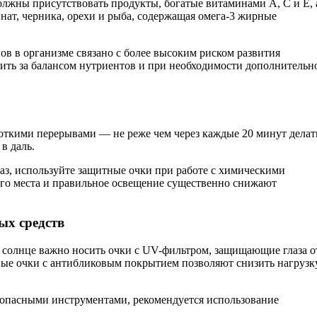
олжны присутствовать продукты, богатые витаминами А, С и Е, 
ат, черника, орехи и рыба, содержащая омега-3 жирные
в в организме связано с более высоким риском развития
ить за балансом нутриентов и при необходимости дополнительн
роткими перерывами — не реже чем через каждые 20 минут делат
в даль.
лаз, используйте защитные очки при работе с химическими
его места и правильное освещение существенно снижают
ых средств
 солнце важно носить очки с UV-фильтром, защищающие глаза о
ные очки с антибликовым покрытием позволяют снизить нагрузк
 опасными инструментами, рекомендуется использование