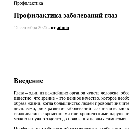
Профилактика
Профилактика заболеваний глаз
15 сентября 2025
- от
admin
Введение
Глаза – один из важнейших органов чувств человека, о
известно, что зрение – это ценное качество, которое не
образа жизни, когда большинство людей проводят значит
дисплеями, риск развития заболеваний глаз значительно в
сталкивались с временными или хроническими нарушениям
можно и нужно задолго до появления первых симптомов.
Профилактика заболеваний глаз включает в себя комплекс