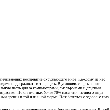
беспечивающих восприятие окружающего мира. Каждому из нас
обходимо поддерживать и защищать. В условиях современного
ельную часть дня за компьютерами, смартфонами и другими
озрастает. По статистике, более 70% населения земного шара
и зрения в той или иной форме. Позаботиться о здоровье глаз
 мер как психологического, так и физического характера. В этой