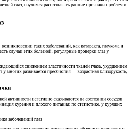
езней глаз, научимся распознавать ранние признаки проблем и
аз
возникновении таких заболеваний, как катаракта, глаукома и
сть случаи этих болезней, регулярные проверки глаз у
ождающийся снижением эластичности тканей глаза, ухудшением
т у многих развивается пресбиопия — возрастная близорукость,
ычки
ской активности негативно сказываются на состоянии сосудов
инация курения и плохого питания: по статистике, у курящих
жима сна, что негативно отражается на обменных процессах и