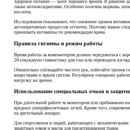
Здоровое питание — залог хорошего зрения. В рационе д
также антиоксидантами. Особенно полезны морковь, шпин
кислоты.
Исследования показывают, что снижение уровня витамино
дегенеративных процессов сетчатки. Поэтому важно след
принимать витамины по рекомендации врача.
Правила гигиены и режим работы
Время работы за компьютером должно чередоваться с ко
20-секундную гимнастику для глаз или переводить взгляд 
Обязательно соблюдайте чистоту рук, избегайте трения г
веществами и ярким светом. Регулярное очищение рабоч
нагрузку на зрение.
Использование специальных очков и защитн
При длительной работе за монитором или пребывании на
вредных ультрафиолетовых лучей. Кроме того, современ
на зрительный аппарат.
Для спортсменов и людей, работающих с механическими
защитных очков и масок для предотвращения травм.