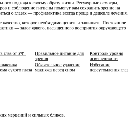
льного подхода к своему образу жизни. Регулярные осмотры,
ров и соблюдение гигиены помогут вам сохранить зрение на
титься о глазах — профилактика всегда проще и дешевле лечения.
е качество, которое необходимо ценить и защищать. Постоянное
лактики — залог яркого, насыщенного восприятия окружающего
а глаз от УФ-
Правильное питание для
Контроль уровня
зрения
освещенности
илактика
Обязательное удаление
Избегание
ома сухого глаза
макияжа перед сном
переутомления гла
рких мерцаний и сильных бликов.