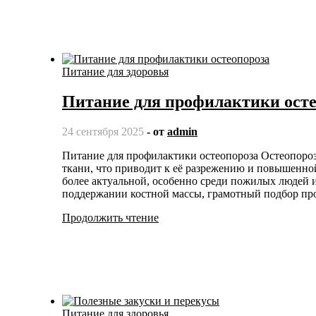
Питание для здоровья
Питание для профилактики осте
24 сентября 2025
- от
admin
Питание для профилактики остеопороза Остеопороз – это заболевание, при котором ухудшается структура костной
ткани, что приводит к её разрежению и повышенной
более актуальной, особенно среди пожилых людей 
поддержании костной массы, грамотный подбор п
Продолжить чтение
Питание для здоровья