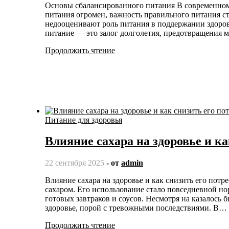
Основы сбалансированного питания В современном мире, когда темпы жизни ускоряются, а выбор продуктов
питания огромен, важность правильного питания ст
недооценивают роль питания в поддержании здоров
питание — это залог долголетия, предотвращения
Продолжить чтение
Питание для здоровья
Влияние сахара на здоровье и ка
22 сентября 2025
- от
admin
Влияние сахара на здоровье и как снизить его потребление Сегодняшний мир наполнен продуктами, насыщенными
сахаром. Его использование стало повседневной но
готовых завтраков и соусов. Несмотря на казалось 
здоровье, порой с тревожными последствиями. В…
Продолжить чтение