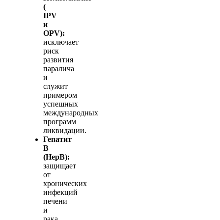
(
IPV
и
OPV):
исключает
риск
развития
паралича
и
служит
примером
успешных
международных
программ
ликвидации.
Гепатит
В
(HepB):
защищает
от
хронических
инфекций
печени
и
рака