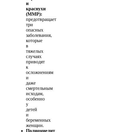
и
краснухи
(ММР):
предотвращает
три
опасных
заболевания,
которые
в
тяжелых
случаях
приводят
к
осложнениям
и
даже
смертельным
исходам,
особенно
у
детей
и
беременных
женщин.
Полиомиелит