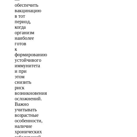
обеспечить
вакцинацию
в тот
период,
когда
организм
наиболее
готов
к
формированию
устойчивого
иммунитета
и при
этом
снизить
риск
возникновения
осложнений.
Важно
учитывать
возрастные
особенности,
наличие
хронических