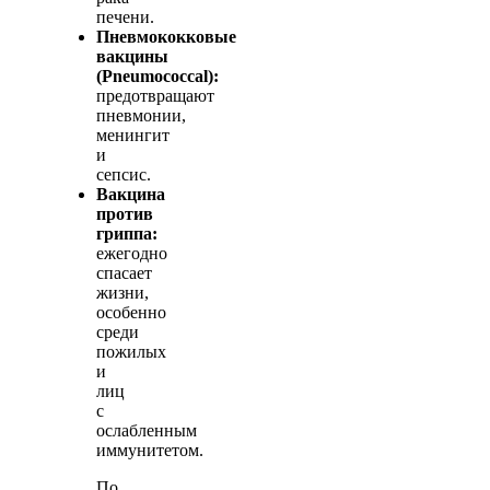
печени.
Пневмококковые
вакцины
(Pneumococcal):
предотвращают
пневмонии,
менингит
и
сепсис.
Вакцина
против
гриппа:
ежегодно
спасает
жизни,
особенно
среди
пожилых
и
лиц
с
ослабленным
иммунитетом.
По