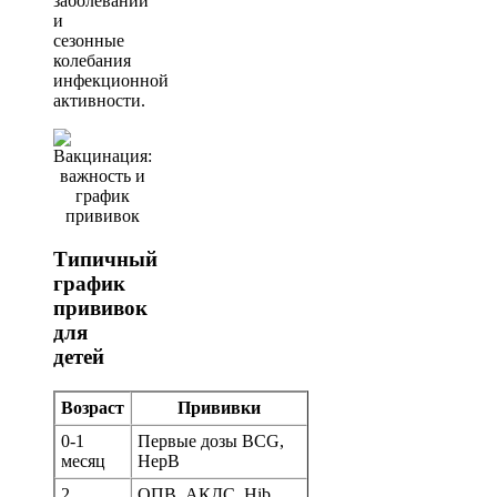
заболеваний
и
сезонные
колебания
инфекционной
активности.
Типичный
график
прививок
для
детей
Возраст
Прививки
0-1
Первые дозы BCG,
месяц
HepB
2
ОПВ, АКДС, Hib,