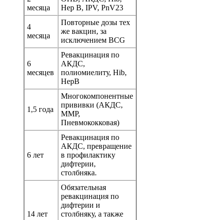
месяца
Hep B, IPV, PnV23
Повторные дозы тех
4
же вакцин, за
месяца
исключением BCG
Ревакцинация по
6
АКДС,
месяцев
полиомиелиту, Hib,
HepB
Многокомпонентные
прививки (АКДС,
1,5 года
ММР,
Пневмококковая)
Ревакцинация по
АКДС, превращение
6 лет
в профилактику
дифтерии,
столбняка.
Обязательная
ревакцинация по
дифтерии и
14 лет
столбняку, а также