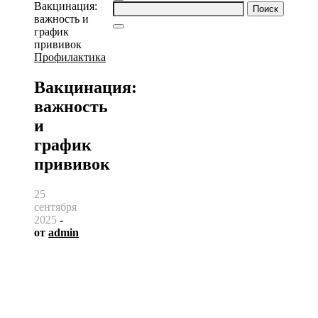
Найти:
Профилактика
Вакцинация:
важность
и
график
прививок
25
сентября
2025
-
от
admin