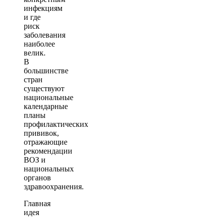
инфекциям
и где
риск
заболевания
наиболее
велик.
В
большинстве
стран
существуют
национальные
календарные
планы
профилактических
прививок,
отражающие
рекомендации
ВОЗ и
национальных
органов
здравоохранения.
Главная
идея
—