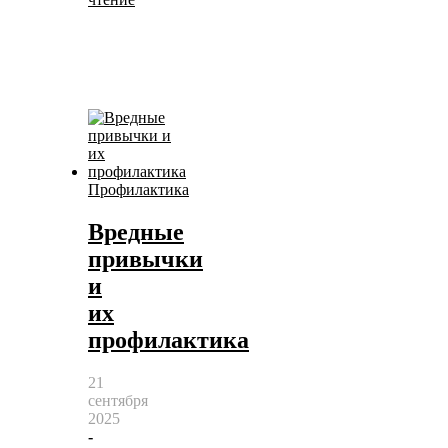
Профилактика
Вредные
привычки
и
их
профилактика
21
сентября
2025
-