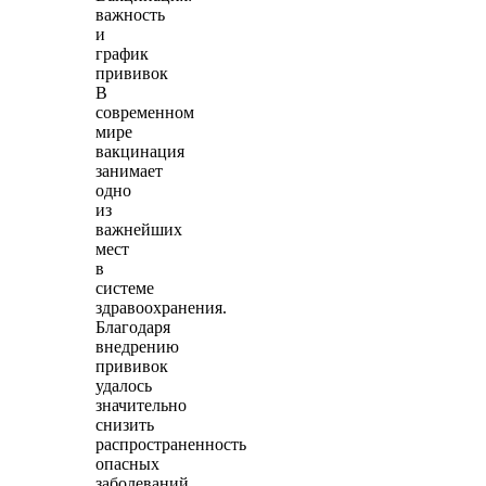
важность
и
график
прививок
В
современном
мире
вакцинация
занимает
одно
из
важнейших
мест
в
системе
здравоохранения.
Благодаря
внедрению
прививок
удалось
значительно
снизить
распространенность
опасных
заболеваний,