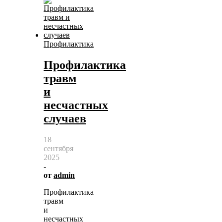
Профилактика
Профилактика
травм
и
несчастных
случаев
18
сентября
2025
-
от
admin
Профилактика
травм
и
несчастных