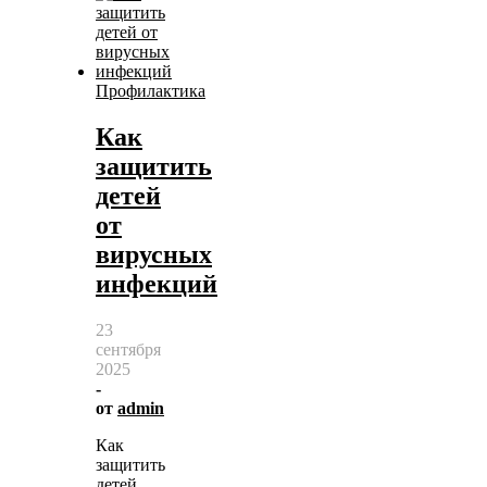
Профилактика
Как
защитить
детей
от
вирусных
инфекций
23
сентября
2025
-
от
admin
Как
защитить
детей