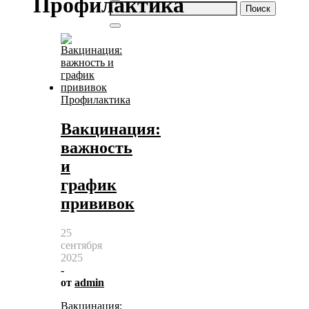
Профилактика
Найти:
Профилактика
Вакцинация:
важность
и
график
прививок
25
сентября
2025
-
от
admin
Вакцинация: