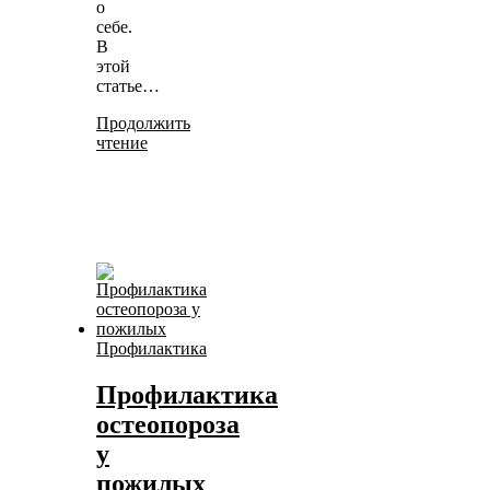
о
себе.
В
этой
статье…
Продолжить
чтение
Профилактика
Профилактика
остеопороза
у
пожилых