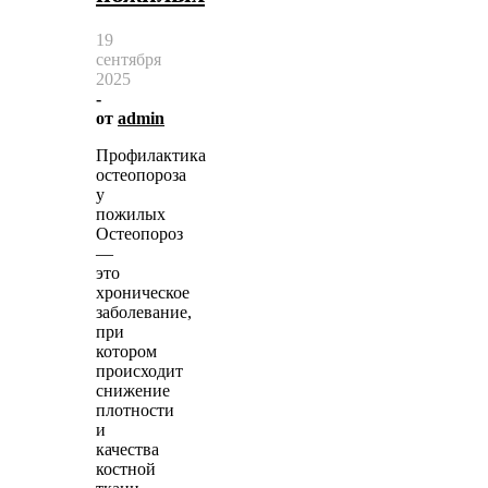
19
сентября
2025
-
от
admin
Профилактика
остеопороза
у
пожилых
Остеопороз
—
это
хроническое
заболевание,
при
котором
происходит
снижение
плотности
и
качества
костной