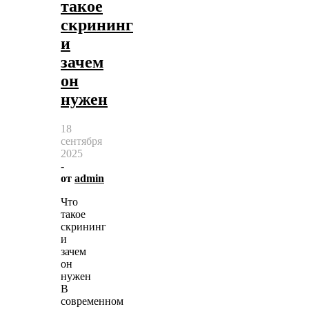
такое
скрининг
и
зачем
он
нужен
18
сентября
2025
-
от
admin
Что
такое
скрининг
и
зачем
он
нужен
В
современном