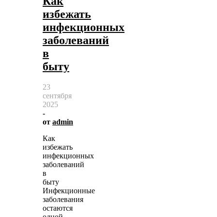
Как
избежать
инфекционных
заболеваний
в
быту
23
сентября
2025
-
от
admin
Как
избежать
инфекционных
заболеваний
в
быту
Инфекционные
заболевания
остаются
одной