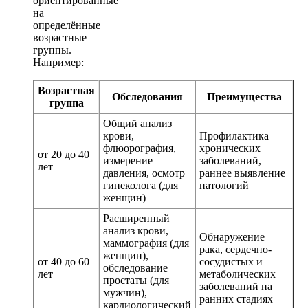
ориентированные
на
определённые
возрастные
группы.
Например:
Возрастная
Обследования
Преимущества
группа
Общий анализ
крови,
Профилактика
флюорография,
хронических
от 20 до 40
измерение
заболеваний,
лет
давления, осмотр
раннее выявление
гинеколога (для
патологий
женщин)
Расширенный
анализ крови,
Обнаружение
маммография (для
рака, сердечно-
женщин),
от 40 до 60
сосудистых и
обследование
лет
метаболических
простаты (для
заболеваний на
мужчин),
ранних стадиях
кардиологический