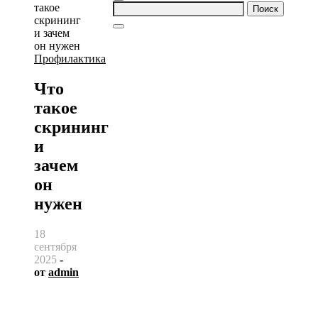
Найти:
Профилактика
Что
такое
скрининг
и
зачем
он
нужен
18
сентября
2025
-
от
admin