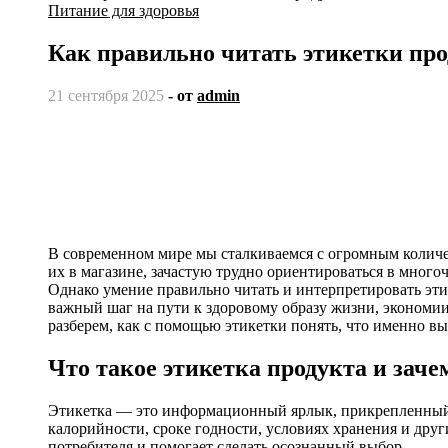
Питание для здоровья
Как правильно читать этикетки пр
21 сентября 2025
- от
admin
В современном мире мы сталкиваемся с огромным количе
их в магазине, зачастую трудно ориентироваться в мног
Однако умение правильно читать и интерпретировать этик
важный шаг на пути к здоровому образу жизни, экономии 
разберем, как с помощью этикетки понять, что именно вы
Что такое этикетка продукта и заче
Этикетка — это информационный ярлык, прикрепленный к
калорийности, сроке годности, условиях хранения и др
потребителя и помогает сделать осознанный выбор.