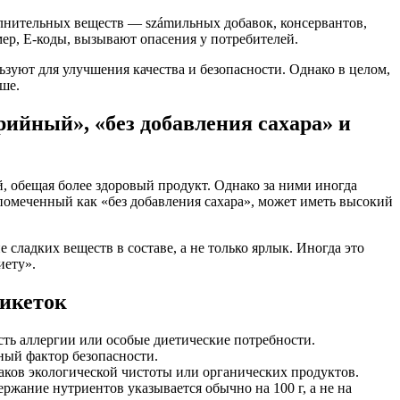
олнительных веществ — számильных добавок, консервантов,
мер, Е-коды, вызывают опасения у потребителей.
зуют для улучшения качества и безопасности. Однако в целом,
ше.
ийный», «без добавления сахара» и
 обещая более здоровый продукт. Однако за ними иногда
 помеченный как «без добавления сахара», может иметь высокий
 сладких веществ в составе, а не только ярлык. Иногда это
иету».
икеток
есть аллергии или особые диетические потребности.
ный фактор безопасности.
аков экологической чистоты или органических продуктов.
ржание нутриентов указывается обычно на 100 г, а не на