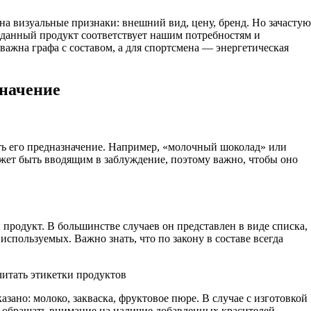
на визуальные признаки: внешний вид, цену, бренд. Но зачастую
 данный продукт соответствует нашим потребностям и
 важна графа с составом, а для спортсмена — энергетическая
значение
ть его предназначение. Например, «молочный шоколад» или
жет быть вводящим в заблуждение, поэтому важно, чтобы оно
продукт. В большинстве случаев он представлен в виде списка,
используемых. Важно знать, что по закону в составе всегда
азано: молоко, закваска, фруктовое пюре. В случае с изготовкой
т обращать внимание на наличие добавленных красителей,