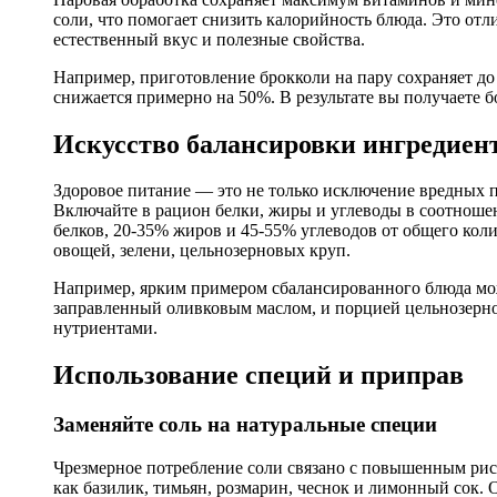
соли, что помогает снизить калорийность блюда. Это от
естественный вкус и полезные свойства.
Например, приготовление брокколи на пару сохраняет до 
снижается примерно на 50%. В результате вы получаете
Искусство балансировки ингредиен
Здоровое питание — это не только исключение вредных 
Включайте в рацион белки, жиры и углеводы в соотнош
белков, 20-35% жиров и 45-55% углеводов от общего кол
овощей, зелени, цельнозерновых круп.
Например, ярким примером сбалансированного блюда може
заправленный оливковым маслом, и порцией цельнозерно
нутриентами.
Использование специй и приправ
Заменяйте соль на натуральные специи
Чрезмерное потребление соли связано с повышенным риск
как базилик, тимьян, розмарин, чеснок и лимонный сок. 