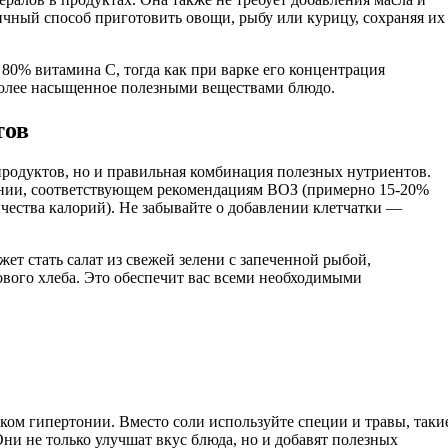
личный способ приготовить овощи, рыбу или курицу, сохраняя их
80% витамина C, тогда как при варке его концентрация
 более насыщенное полезными веществами блюдо.
тов
продуктов, но и правильная комбинация полезных нутриентов.
ении, соответствующем рекомендациям ВОЗ (примерно 15-20%
ичества калорий). Не забывайте о добавлении клетчатки —
т стать салат из свежей зелени с запеченной рыбой,
вого хлеба. Это обеспечит вас всеми необходимыми
ом гипертонии. Вместо соли используйте специи и травы, таки
Они не только улучшат вкус блюда, но и добавят полезных