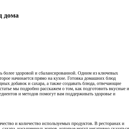
д дома
нь более здоровой и сбалансированной. Одним из ключевых
оторое начинается прямо на кухне. Готовка домашних блюд
дных добавок и сахара, а также создавать блюда, отвечающие
статье мы подробно расскажем о том, как подготовить вкусные 
едиентов и методов помогут вам поддерживать здоровье и
ачество и количество используемых продуктов. В ресторанах и
, сахара, насыщенных жиров, которые могут негативно сказаться