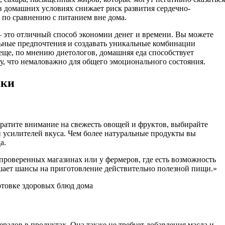
 в домашних условиях снижает риск развития сердечно-
 по сравнению с питанием вне дома.
 это отличный способ экономии денег и времени. Вы можете
ьные предпочтения и создавать уникальные комбинации
еще, по мнению диетологов, домашняя еда способствует
у, что немаловажно для общего эмоционального состояния.
вки
ратите внимание на свежесть овощей и фруктов, выбирайте
и усилителей вкуса. Чем более натуральные продукты вы
а.
 проверенных магазинах или у фермеров, где есть возможность
шает шансы на приготовление действительно полезной пищи.»
ралов в продуктах. Она также не требует добавления масла и