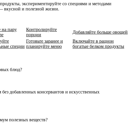
 продукты, экспериментируйте со специями и методами
 — вкусной и полезной жизни.
е на пару
Контролируйте
Добавляйте больше овощей
ле
порции
уйте
Готовьте заранее и
Включайте в рацион
ьные специи
планируйте меню
богатые белком продукты
овых блюд?
 без добавленных консервантов и искусственных
имум полезных веществ?