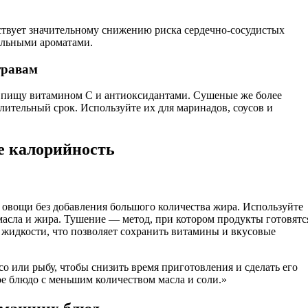
ствует значительному снижению риска сердечно-сосудистых
альными ароматами.
травам
т пищу витамином C и антиоксидантами. Сушеные же более
лительный срок. Используйте их для маринадов, соусов и
е калорийность
 овощи без добавления большого количества жира. Используйте
сла и жира. Тушение — метод, при котором продукты готовятс
 жидкости, что позволяет сохранить витамины и вкусовые
со или рыбу, чтобы снизить время приготовления и сделать его
ое блюдо с меньшим количеством масла и соли.»