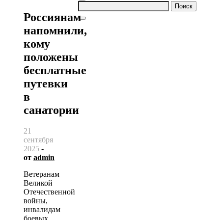
Найти:
Россиянам
напомнили,
кому
положены
бесплатные
путевки
в
санатории
21
сентября
2025
-
от
admin
Ветеранам
Великой
Отечественной
войны,
инвалидам
боевых