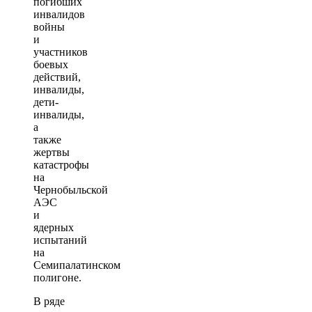
погибших
инвалидов
войны
и
участников
боевых
действий,
инвалиды,
дети-
инвалиды,
а
также
жертвы
катастрофы
на
Чернобыльской
АЭС
и
ядерных
испытаний
на
Семипалатинском
полигоне.
В ряде