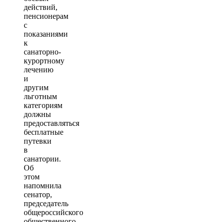
действий,
пенсионерам
с
показаниями
к
санаторно-
курортному
лечению
и
другим
льготным
категориям
должны
предоставляться
бесплатные
путевки
в
санатории.
Об
этом
напомнила
сенатор,
председатель
общероссийского
общественного