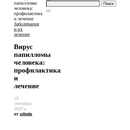
Найти:
Заболевания
и их
лечение
Вирус
папилломы
человека:
профилактика
и
лечение
18
сентября
2025
-
от
admin