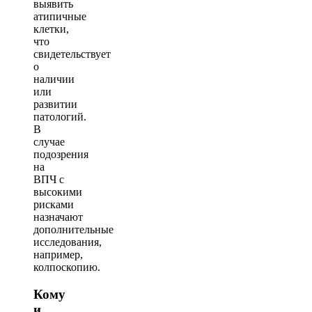
выявить
атипичные
клетки,
что
свидетельствует
о
наличии
или
развитии
патологий.
В
случае
подозрения
на
ВПЧ с
высокими
рисками
назначают
дополнительные
исследования,
например,
колпоскопию.
Кому
и