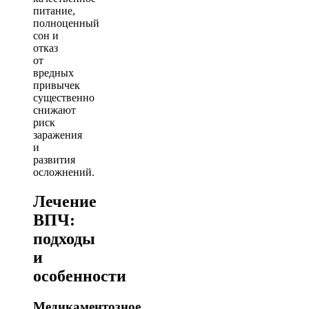
питание,
полноценный
сон и
отказ
от
вредных
привычек
существенно
снижают
риск
заражения
и
развития
осложнений.
Лечение
ВПЧ:
подходы
и
особенности
Медикаментозное