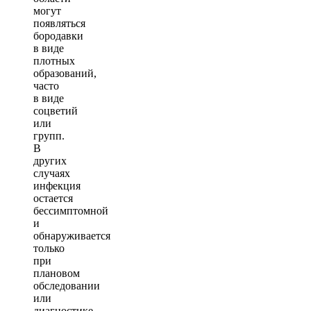
могут
появляться
бородавки
в виде
плотных
образований,
часто
в виде
соцветий
или
групп.
В
других
случаях
инфекция
остается
бессимптомной
и
обнаруживается
только
при
плановом
обследовании
или
диагностике