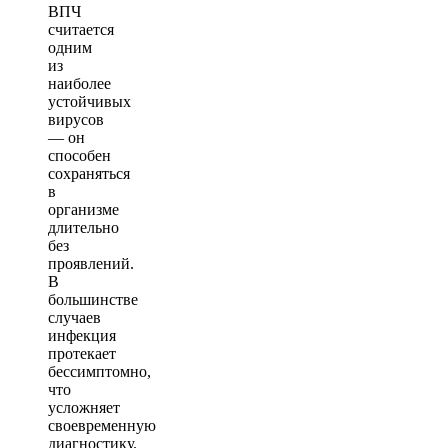
ВПЧ
считается
одним
из
наиболее
устойчивых
вирусов
— он
способен
сохраняться
в
организме
длительно
без
проявлений.
В
большинстве
случаев
инфекция
протекает
бессимптомно,
что
усложняет
своевременную
диагностику.