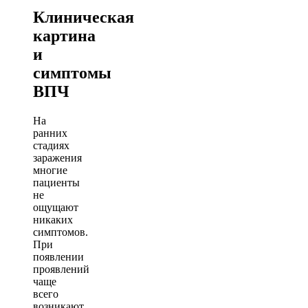
Клиническая
картина
и
симптомы
ВПЧ
На
ранних
стадиях
заражения
многие
пациенты
не
ощущают
никаких
симптомов.
При
появлении
проявлений
чаще
всего
возникают