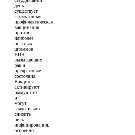
сегодняшний
день
существует
эффективная
профилактическая
вакцинация
против
наиболее
опасных
штаммов
ВПЧ,
вызывающих
рак и
предраковые
состояния.
Вакцины
активируют
иммунитет
и
могут
значительно
снизить
риск
инфицирования,
особенно