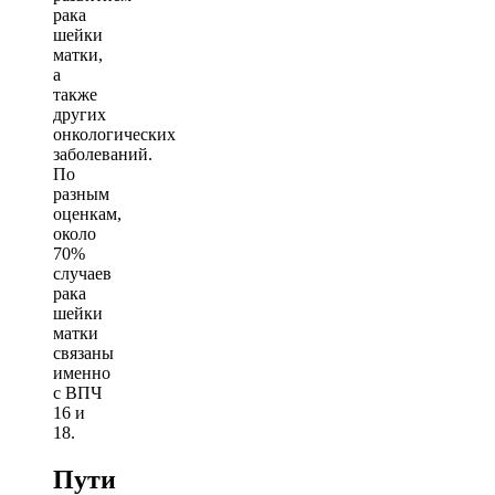
рака
шейки
матки,
а
также
других
онкологических
заболеваний.
По
разным
оценкам,
около
70%
случаев
рака
шейки
матки
связаны
именно
с ВПЧ
16 и
18.
Пути