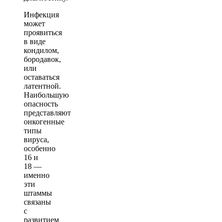
Инфекция
может
проявиться
в виде
кондилом,
бородавок,
или
оставаться
латентной.
Наибольшую
опасность
представляют
онкогенные
типы
вируса,
особенно
16 и
18 —
именно
эти
штаммы
связаны
с
развитием