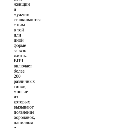
женщин
и
мужчин
сталкиваются
с ним
в той
или
иной
форме
за всю
жизнь.
ВПЧ
включает
более
200
различных
типов,
многие
из
которых
вызывают
появление
бородавок,
папиллом
и