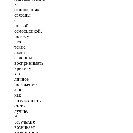
в
отношениях
связаны
с
низкой
самооценкой,
потому
что
такие
люди
склонны
воспринимать
критику
как
личное
поражение,
а не
как
возможность
стать
лучше.
В
результате
возникает
замкнутость,