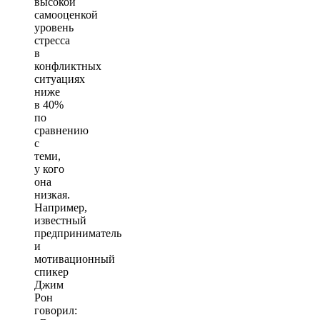
высокой
самооценкой
уровень
стресса
в
конфликтных
ситуациях
ниже
в 40%
по
сравнению
с
теми,
у кого
она
низкая.
Например,
известный
предприниматель
и
мотивационный
спикер
Джим
Рон
говорил: