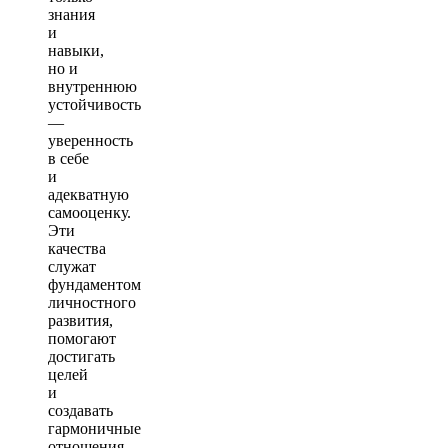
знания
и
навыки,
но и
внутреннюю
устойчивость
—
уверенность
в себе
и
адекватную
самооценку.
Эти
качества
служат
фундаментом
личностного
развития,
помогают
достигать
целей
и
создавать
гармоничные
отношения