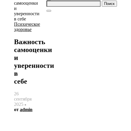
Найти:
Психическое
здоровье
Важность
самооценки
и
уверенности
в
себе
26
сентября
2025
-
от
admin