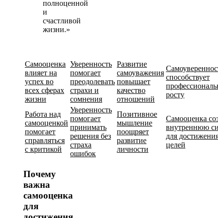
полноценной
и
счастливой
жизни.»
Самооценка
Уверенность
Развитие
Самоувереннос
влияет на
помогает
самоуважения
способствует
успех во
преодолевать
повышает
профессиональ
всех сферах
страхи и
качество
росту
жизни
сомнения
отношений
Уверенность
Работа над
Позитивное
помогает
Самооценка со
самооценкой
мышление
принимать
внутреннюю с
помогает
поощряет
решения без
для достижени
справляться
развитие
страха
целей
с критикой
личности
ошибок
Почему
важна
самооценка
для
достижения