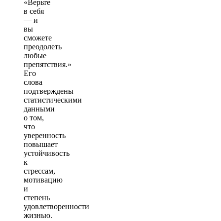
«Верьте
в себя
— и
вы
сможете
преодолеть
любые
препятствия.»
Его
слова
подтверждены
статистическими
данными
о том,
что
уверенность
повышает
устойчивость
к
стрессам,
мотивацию
и
степень
удовлетворенности
жизнью.