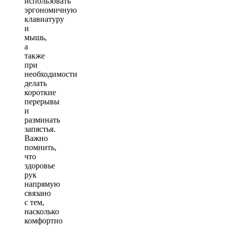
использовать
эргономичную
клавиатуру
и
мышь,
а
также
при
необходимости
делать
короткие
перерывы
и
разминать
запястья.
Важно
помнить,
что
здоровье
рук
напрямую
связано
с тем,
насколько
комфортно