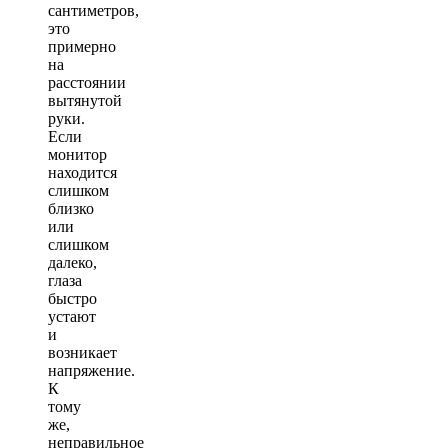
сантиметров,
это
примерно
на
расстоянии
вытянутой
руки.
Если
монитор
находится
слишком
близко
или
слишком
далеко,
глаза
быстро
устают
и
возникает
напряжение.
К
тому
же,
неправильное