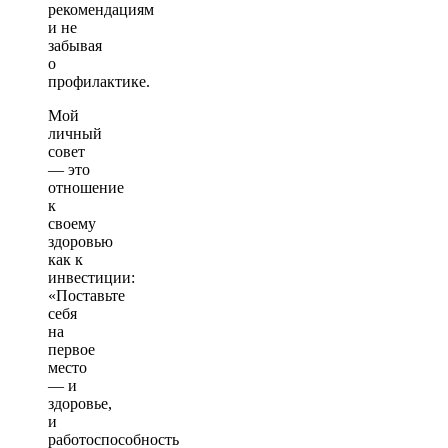
рекомендациям
и не
забывая
о
профилактике.
Мой
личный
совет
— это
отношение
к
своему
здоровью
как к
инвестиции:
«Поставьте
себя
на
первое
место
— и
здоровье,
и
работоспособность