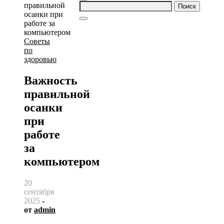
Найти:
Советы
по
здоровью
Важность
правильной
осанки
при
работе
за
компьютером
20
сентября
2025
-
от
admin