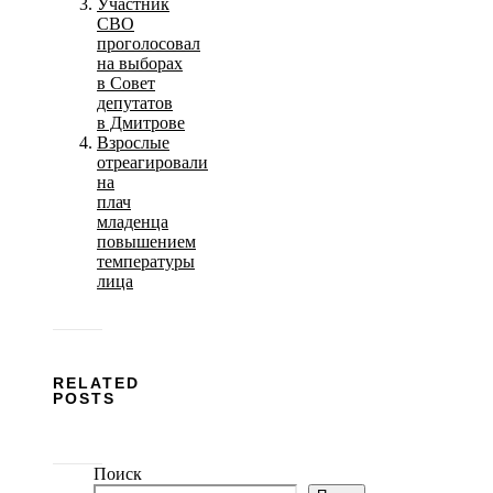
Участник
СВО
проголосовал
на выборах
в Совет
депутатов
в Дмитрове
Взрослые
отреагировали
на
плач
младенца
повышением
температуры
лица
RELATED
POSTS
Поиск