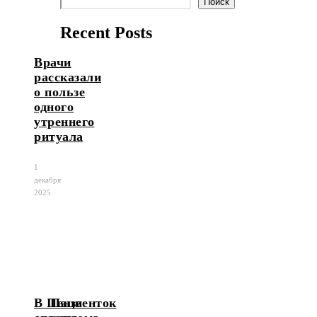
Поиск
Recent Posts
Врачи
рассказали
о пользе
одного
утреннего
ритуала
1
декабря
2025
В Пензе
Пациенток