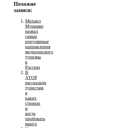
Похожие
записи:
Михаил
Мурашко
назвал
самые
популярные
направления
медицинского
туризма
в
Россию
В
АТОР
рассказали
туристам,
в
каких
странах
и
когда
пробовать
манго