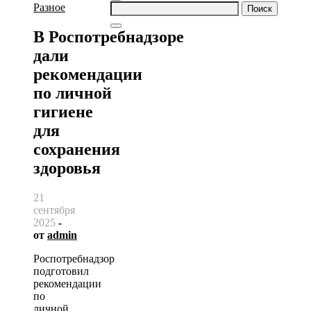
Найти:
Разное
В Роспотребнадзоре
дали
рекомендации
по личной
гигиене
для
сохранения
здоровья
21
сентября
2025
-
от
admin
Роспотребнадзор
подготовил
рекомендации
по
личной