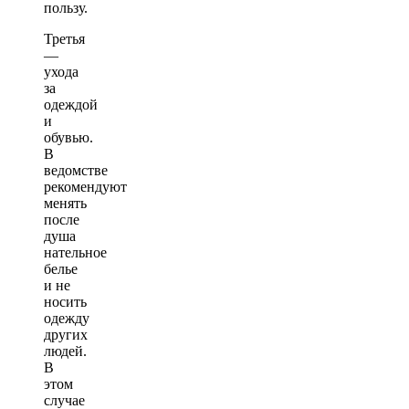
пользу.
Третья
—
ухода
за
одеждой
и
обувью.
В
ведомстве
рекомендуют
менять
после
душа
нательное
белье
и не
носить
одежду
других
людей.
В
этом
случае