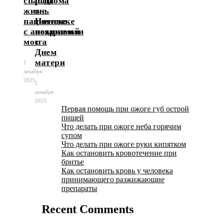
спасли
роддома
жизнь
в
пациентке
Ногинске
с аневризмой
поздравили
мозга
с
Днем
матери
1
декабря
2025
1
декабря
2025
Первая помощь при ожоге губ острой
пищей
Что делать при ожоге неба горячим
супом
Что делать при ожоге руки кипятком
Как остановить кровотечение при
бритье
Как остановить кровь у человека
принимающего разжижающие
препараты
Recent Comments