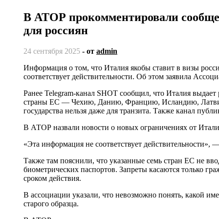
В АТОР прокомментировали сообщен
для россиян
24 сентября 2025
- от
admin
Информация о том, что Италия якобы ставит в визы россиянам пометки о запрете на въезд в семь стран Евросоюза, не
соответствует действительности. Об этом заявила Ассоц
Ранее Telegram-канал SHOT сообщил, что Италия выдает р
страны ЕС — Чехию, Данию, Францию, Исландию, Латвию,
государства нельзя даже для транзита. Также канал пуб
В АТОР назвали новости о новых ограничениях от Итали
«Эта информация не соответствует действительности», —
Также там пояснили, что указанные семь стран ЕС не в
биометрических паспортов. Запреты касаются только граж
сроком действия.
В ассоциации указали, что невозможно понять, какой и
старого образца.