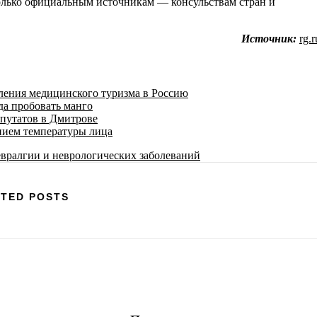
олько официальным источникам — консульствам стран и
Источник:
rg.r
ения медицинского туризма в Россию
да пробовать манго
епутатов в Дмитрове
нием температуры лица
TED POSTS