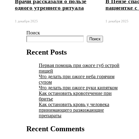
Врачи рассказали о пользе
В Пензе спа
одного утреннего ритуала
пациентке с
1 декабря 2025
1 декабря 2025
Поиск
Поиск
Recent Posts
Первая помощь при ожоге губ острой
пищей
Что делать при ожоге неба горячим
супом
Что делать при ожоге руки кипятком
Как остановить кровотечение при
бритье
Как остановить кровь у человека
принимающего разжижающие
препараты
Recent Comments