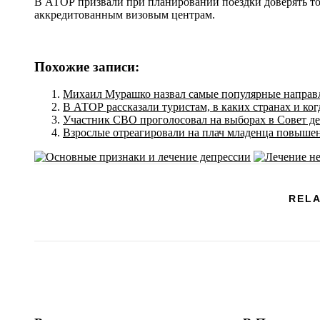
В АТОР призвали при планировании поездки доверять т
аккредитованным визовым центрам.
Похожие записи:
Михаил Мурашко назвал самые популярные направл
В АТОР рассказали туристам, в каких странах и ког
Участник СВО проголосовал на выборах в Совет д
Взрослые отреагировали на плач младенца повыше
RELA