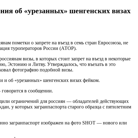
ия об «урезанных» шенгенских визах
иация туроператоров России (АТОР).
оссиянам визы, в которых стоит запрет на въезд в некоторые
 Эстонию и Литву. Утверждалось, что въехать в это
ликовал фотографию подобной визы.
и и об «урезанных» шенгенских визах фейком.
 говорится в сообщении.
водили ограничений для россиян — обладателей действующих
дан, у которых загранпаспорта старого образца с пятилетним
менно загранпаспорт изображен на фото SHOT — нового или