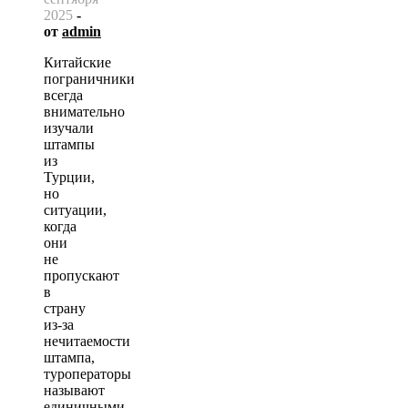
2025
-
от
admin
Китайские
пограничники
всегда
внимательно
изучали
штампы
из
Турции,
но
ситуации,
когда
они
не
пропускают
в
страну
из-за
нечитаемости
штампа,
туроператоры
называют
единичными.