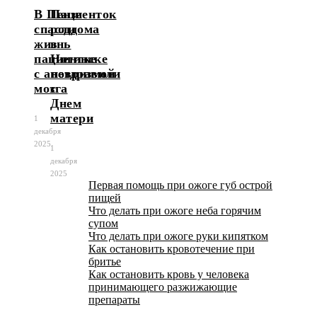
В Пензе
Пациенток
спасли
роддома
жизнь
в
пациентке
Ногинске
с аневризмой
поздравили
мозга
с
Днем
матери
1
декабря
2025
1
декабря
2025
Первая помощь при ожоге губ острой
пищей
Что делать при ожоге неба горячим
супом
Что делать при ожоге руки кипятком
Как остановить кровотечение при
бритье
Как остановить кровь у человека
принимающего разжижающие
препараты