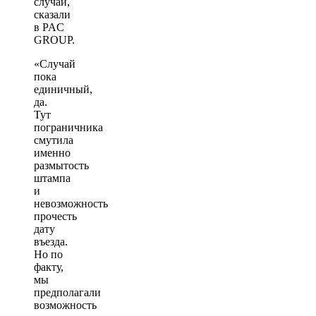
случай,
сказали
в PAC
GROUP.
«Случай
пока
единичный,
да.
Тут
пограничника
смутила
именно
размытость
штампа
и
невозможность
прочесть
дату
въезда.
Но по
факту,
мы
предполагали
возможность