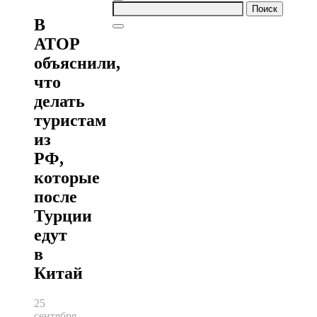
Найти:
В
АТОР
объяснили,
что
делать
туристам
из
РФ,
которые
после
Турции
едут
в
Китай
25
сентября