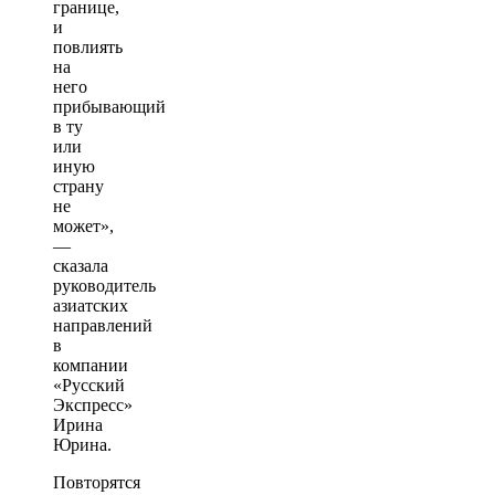
границе,
и
повлиять
на
него
прибывающий
в ту
или
иную
страну
не
может»,
—
сказала
руководитель
азиатских
направлений
в
компании
«Русский
Экспресс»
Ирина
Юрина.
Повторятся