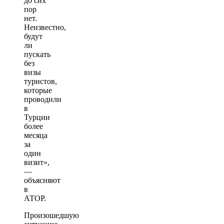
до сих
пор
нет.
Неизвестно,
будут
ли
пускать
без
визы
туристов,
которые
проводили
в
Турции
более
месяца
за
один
визит»,
—
объясняют
в
АТОР.
Произошедшую