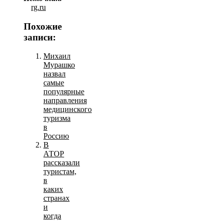
rg.ru
Похожие
записи:
Михаил
Мурашко
назвал
самые
популярные
направления
медицинского
туризма
в
Россию
В
АТОР
рассказали
туристам,
в
каких
странах
и
когда