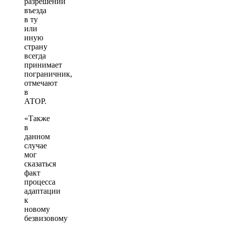
разрешении
въезда
в ту
или
иную
страну
всегда
принимает
пограничник,
отмечают
в
АТОР.
«Также
в
данном
случае
мог
сказаться
факт
процесса
адаптации
к
новому
безвизовому