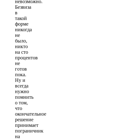
невозможно.
Безвиза
в
такой
форме
никогда
не
было,
никто
на сто
процентов
не
готов
пока.
Ну и
всегда
нужно
помнить
о том,
что
окончательное
решение
принимает
пограничник
на