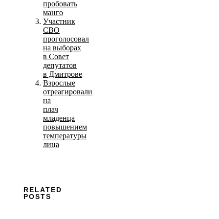
пробовать
манго
Участник
СВО
проголосовал
на выборах
в Совет
депутатов
в Дмитрове
Взрослые
отреагировали
на
плач
младенца
повышением
температуры
лица
RELATED
POSTS