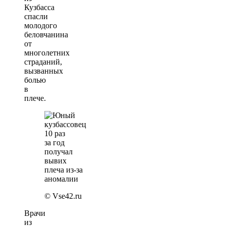
Кузбасса
спасли
молодого
беловчанина
от
многолетних
страданий,
вызванных
болью
в
плече.
© Vse42.ru
Врачи
из