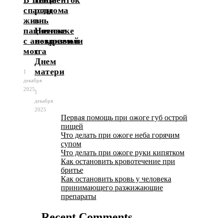
спасли
роддома
жизнь
в
пациентке
Ногинске
с аневризмой
поздравили
мозга
с
Днем
матери
1
декабря
2025
1
декабря
2025
Первая помощь при ожоге губ острой
пищей
Что делать при ожоге неба горячим
супом
Что делать при ожоге руки кипятком
Как остановить кровотечение при
бритье
Как остановить кровь у человека
принимающего разжижающие
препараты
Recent Comments