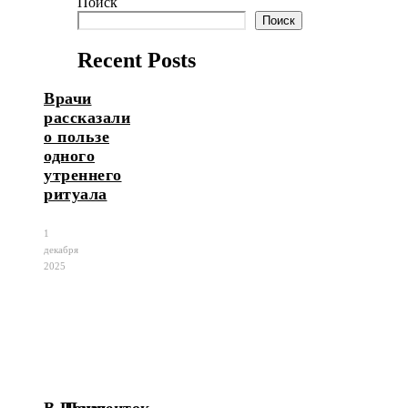
Поиск
Поиск
Recent Posts
Врачи
рассказали
о пользе
одного
утреннего
ритуала
1
декабря
2025
В Пензе
Пациенток