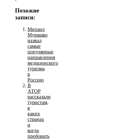
Похожие
записи:
Михаил
Мурашко
назвал
самые
популярные
направления
медицинского
туризма
в
Россию
В
АТОР
рассказали
туристам,
в
каких
странах
и
когда
пробовать