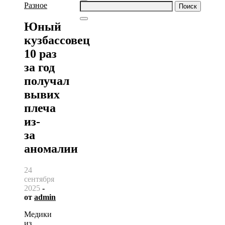
Найти:
Разное
Юный
кузбассовец
10 раз
за год
получал
вывих
плеча
из-
за
аномалии
24
сентября
2025
-
от
admin
Медики
из