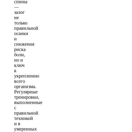
спины
—
залог
не
только
правильной
осанки
и
снижения
риска
боли,
но и
ключ
к
укреплению
всего
организма.
Регулярные
тренировки,
выполненные
с
правильной
техникой
и в
умеренных