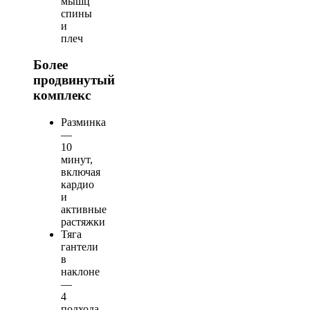
мышц
спины
и
плеч
Более
продвинутый
комплекс
Разминка
—
10
минут,
включая
кардио
и
активные
растяжки
Тяга
гантели
в
наклоне
—
4
подхода