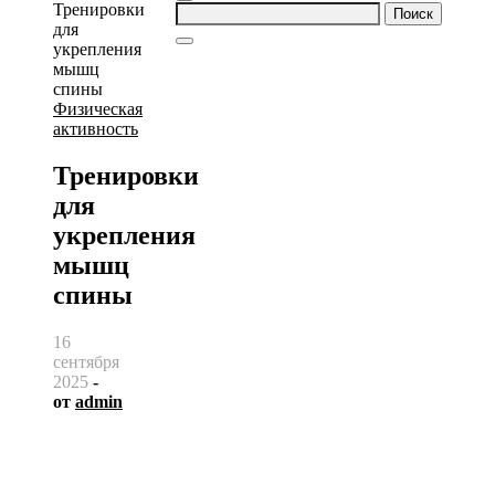
Найти:
Физическая
активность
Тренировки
для
укрепления
мышц
спины
16
сентября
2025
-
от
admin