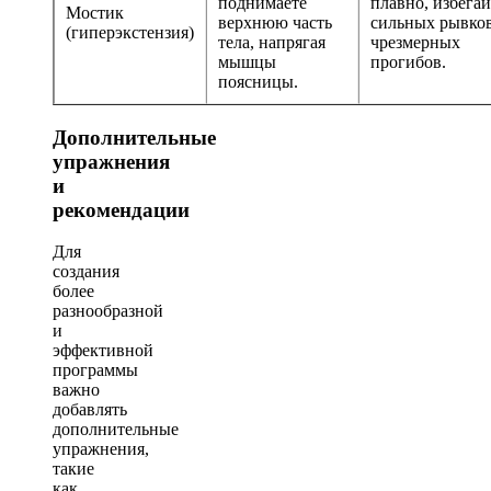
поднимаете
плавно, избегай
Мостик
верхнюю часть
сильных рывко
(гиперэкстензия)
тела, напрягая
чрезмерных
мышцы
прогибов.
поясницы.
Дополнительные
упражнения
и
рекомендации
Для
создания
более
разнообразной
и
эффективной
программы
важно
добавлять
дополнительные
упражнения,
такие
как