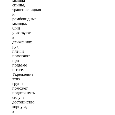
мышца
спины,
трапециевидная
и
ромбовидные
мышцы.
Они
участвуют
в
движениях
рук,
плеч и
помогают
при
подъеме
и тяге.
Укрепление
этих
групп
поможет
подчеркнуть
силу и
достоинство
корпуса,
а