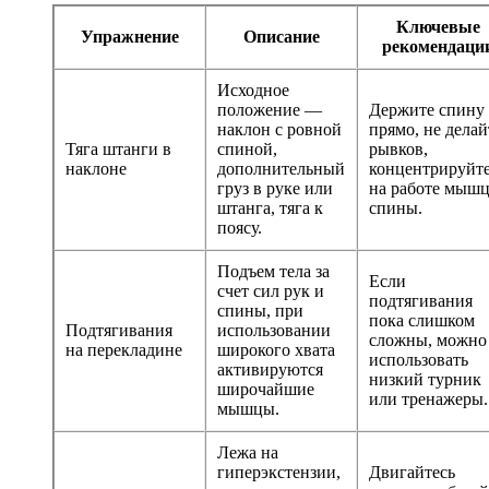
Ключевые
Упражнение
Описание
рекомендаци
Исходное
положение —
Держите спину
наклон с ровной
прямо, не делай
Тяга штанги в
спиной,
рывков,
наклоне
дополнительный
концентрируйт
груз в руке или
на работе мыш
штанга, тяга к
спины.
поясу.
Подъем тела за
Если
счет сил рук и
подтягивания
спины, при
пока слишком
Подтягивания
использовании
сложны, можно
на перекладине
широкого хвата
использовать
активируются
низкий турник
широчайшие
или тренажеры.
мышцы.
Лежа на
гиперэкстензии,
Двигайтесь