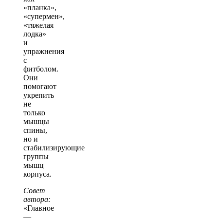
«планка»,
«супермен»,
«тяжелая
лодка»
и
упражнения
с
фитболом.
Они
помогают
укрепить
не
только
мышцы
спины,
но и
стабилизирующие
группы
мышц
корпуса.
Совет
автора:
«Главное
—