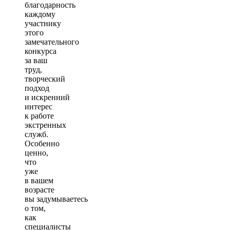
благодарность
каждому
участнику
этого
замечательного
конкурса
за ваш
труд,
творческий
подход
и искренний
интерес
к работе
экстренных
служб.
Особенно
ценно,
что
уже
в вашем
возрасте
вы задумываетесь
о том,
как
специалисты