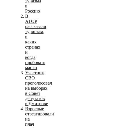
туризма
в
Россию
В
АТОР
рассказали
туристам,
в
каких
странах
и
когда
пробовать
манго
Участник
СВО
проголосовал
на выборах
в Совет
депутатов
в Дмитрове
Взрослые
отреагировали
на
плач