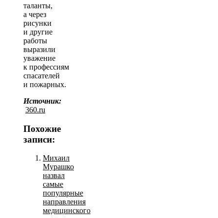
таланты,
а через
рисунки
и другие
работы
выразили
уважение
к профессиям
спасателей
и пожарных.
Источник:
360.ru
Похожие
записи:
Михаил
Мурашко
назвал
самые
популярные
направления
медицинского