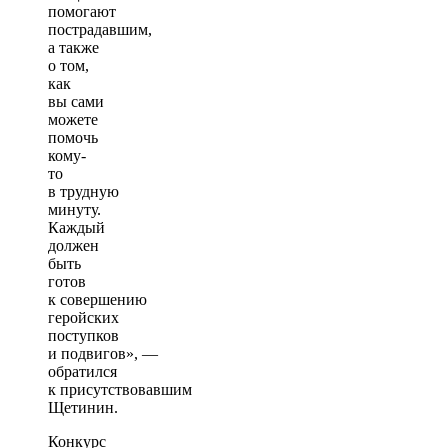
помогают
пострадавшим,
а также
о том,
как
вы сами
можете
помочь
кому-
то
в трудную
минуту.
Каждый
должен
быть
готов
к совершению
геройских
поступков
и подвигов», —
обратился
к присутствовавшим
Щетинин.
Конкурс