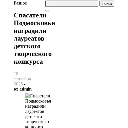
Найти:
Разное
Спасатели
Подмосковья
наградили
лауреатов
детского
творческого
конкурса
18
сентября
2025
-
от
admin