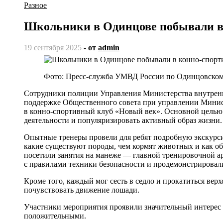
Разное
Школьники в Одинцове побывали в
19 сентября 2025
- от
admin
Фото: Пресс-служба УМВД России по Одинцовскому
Сотрудники полиции Управления Министерства внутренн
поддержке Общественного совета при управлении Минис
в конно-спортивный клуб «Новый век». Основной целью 
деятельности и популяризировать активный образ жизни.
Опытные тренеры провели для ребят подробную экскурси
какие существуют породы, чем кормят животных и как об
посетили занятия на манеже — главной тренировочной ар
с правилами техники безопасности и продемонстрировал
Кроме того, каждый мог сесть в седло и прокатиться ве
почувствовать движение лошади.
Участники мероприятия проявили значительный интерес 
положительными.