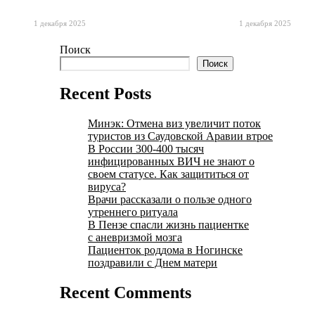
1 декабря 2025
1 декабря 2025
Поиск
Поиск
Recent Posts
Минэк: Отмена виз увеличит поток
туристов из Саудовской Аравии втрое
В России 300-400 тысяч
инфицированных ВИЧ не знают о
своем статусе. Как защититься от
вируса?
Врачи рассказали о пользе одного
утреннего ритуала
В Пензе спасли жизнь пациентке
с аневризмой мозга
Пациенток роддома в Ногинске
поздравили с Днем матери
Recent Comments