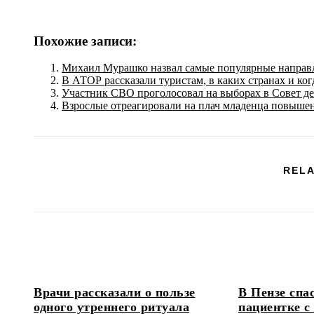
Похожие записи:
Михаил Мурашко назвал самые популярные направл
В АТОР рассказали туристам, в каких странах и ког
Участник СВО проголосовал на выборах в Совет д
Взрослые отреагировали на плач младенца повыше
RELA
Врачи рассказали о пользе
В Пензе спа
одного утреннего ритуала
пациентке с