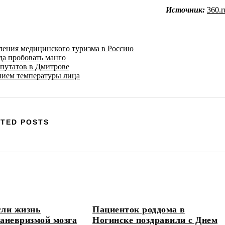
Источник:
360.r
ения медицинского туризма в Россию
да пробовать манго
епутатов в Дмитрове
нием температуры лица
TED POSTS
сли жизнь
Пациенток роддома в
 аневризмой мозга
Ногинске поздравили с Днем