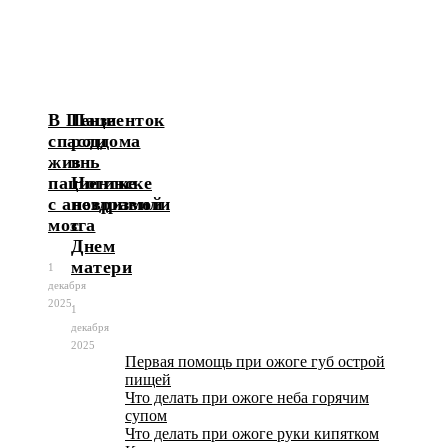
В Пензе
Пациенток
спасли
роддома
жизнь
в
пациентке
Ногинске
с аневризмой
поздравили
мозга
с
Днем
матери
1
декабря
2025
1
декабря
2025
Первая помощь при ожоге губ острой
пищей
Что делать при ожоге неба горячим
супом
Что делать при ожоге руки кипятком