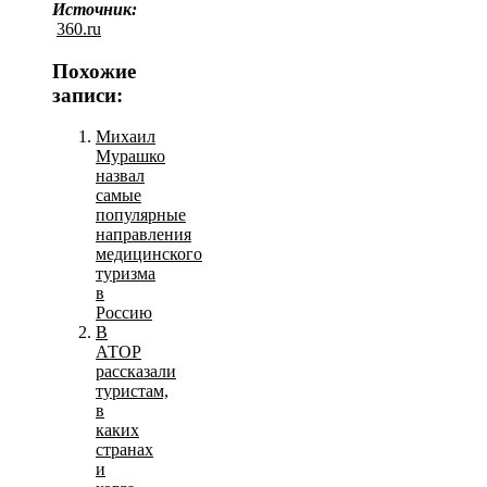
Источник:
360.ru
Похожие
записи:
Михаил
Мурашко
назвал
самые
популярные
направления
медицинского
туризма
в
Россию
В
АТОР
рассказали
туристам,
в
каких
странах
и