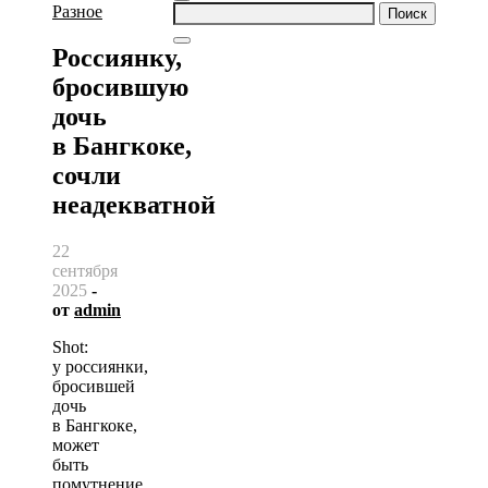
Найти:
Разное
Россиянку,
бросившую
дочь
в Бангкоке,
сочли
неадекватной
22
сентября
2025
-
от
admin
Shot:
у россиянки,
бросившей
дочь
в Бангкоке,
может
быть
помутнение