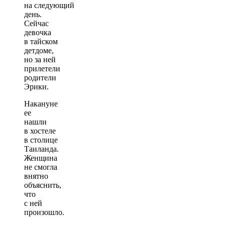
на следующий
день.
Сейчас
девочка
в тайском
детдоме,
но за ней
прилетели
родители
Эрики.
Накануне
ее
нашли
в хостеле
в столице
Таиланда.
Женщина
не смогла
внятно
объяснить,
что
с ней
произошло.