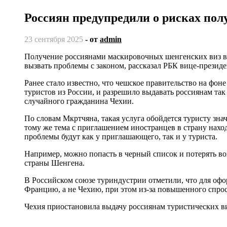
Россиян предупредили о рисках по
23 сентября 2025
- от
admin
Получение россиянами маскировочных шенгенских виз в Чехии не носит системного характера: это дорого и может
вызвать проблемы с законом, рассказал РБК вице-презид
Ранее стало известно, что чешское правительство на фон
туристов из России, и разрешило выдавать россиянам т
случайного гражданина Чехии.
По словам Мкртчяна, такая услуга обойдется туристу зна
тому же тема с приглашением иностранцев в страну нахо
проблемы будут как у приглашающего, так и у туриста.
Например, можно попасть в черный список и потерять во
страны Шенгена.
В Российском союзе туриндустрии отметили, что для оф
Францию, а не Чехию, при этом из-за повышенного спрос
Чехия приостановила выдачу россиянам туристических виз