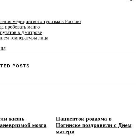
ения медицинского туризма в Россию
да пробовать манго
епутатов в Дмитрове
нием температуры лица
TED POSTS
сли жизнь
Пациенток роддома в
 аневризмой мозга
Ногинске поздравили с Днем
матери