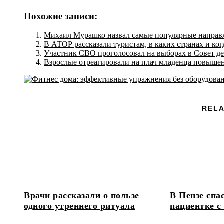
Похожие записи:
Михаил Мурашко назвал самые популярные направл
В АТОР рассказали туристам, в каких странах и ког
Участник СВО проголосовал на выборах в Совет д
Взрослые отреагировали на плач младенца повыше
RELA
Врачи рассказали о пользе
В Пензе спа
одного утреннего ритуала
пациентке с