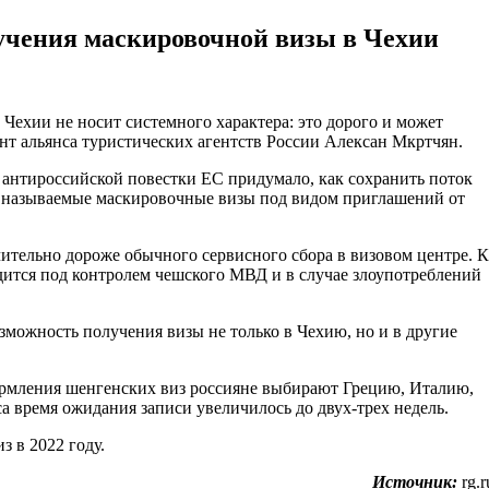
лучения маскировочной визы в Чехии
ент альянса туристических агентств России Алексан Мкртчян.
е антироссийской повестки ЕС придумало, как сохранить поток
ак называемые маскировочные визы под видом приглашений от
чительно дороже обычного сервисного сбора в визовом центре. К
дится под контролем чешского МВД и в случае злоупотреблений
зможность получения визы не только в Чехию, но и в другие
ормления шенгенских виз россияне выбирают Грецию, Италию,
а время ожидания записи увеличилось до двух-трех недель.
 в 2022 году.
Источник:
rg.r