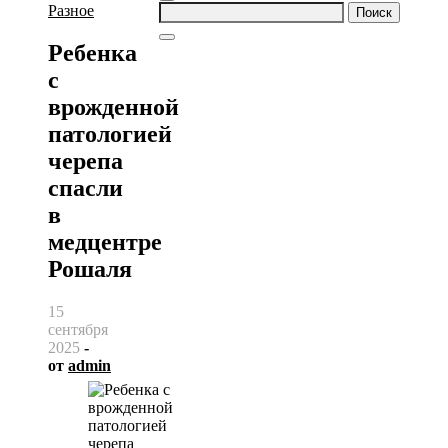
Найти:
Разное
Ребенка
с
врожденной
патологией
черепа
спасли
в
медцентре
Рошаля
15
сентября
2025
-
от
admin