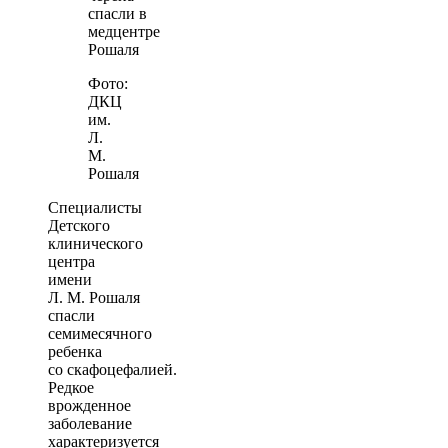
Фото:
ДКЦ
им.
Л.
М.
Рошаля
Специалисты
Детского
клинического
центра
имени
Л. М. Рошаля
спасли
семимесячного
ребенка
со скафоцефалией.
Редкое
врожденное
заболевание
характеризуется