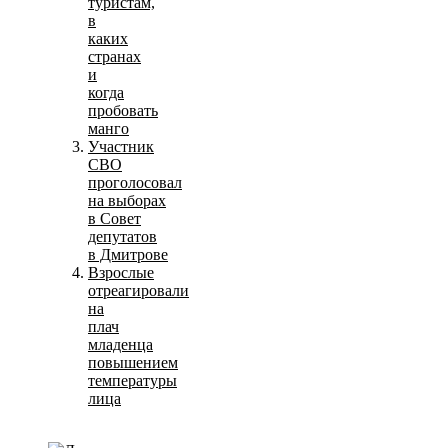
туристам,
в
каких
странах
и
когда
пробовать
манго
Участник
СВО
проголосовал
на выборах
в Совет
депутатов
в Дмитрове
Взрослые
отреагировали
на
плач
младенца
повышением
температуры
лица