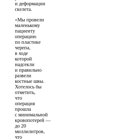
и деформации
скелета.
«Мы провели
маленькому
пациенту
операцию
по пластике
черепа,
в ходе
которой
надсекли
и правильно
развели
костные швы.
Хотелось бы
отметить,
что
операция
прошла
с минимальной
кровопотерей —
до 20
миллилитров,
что