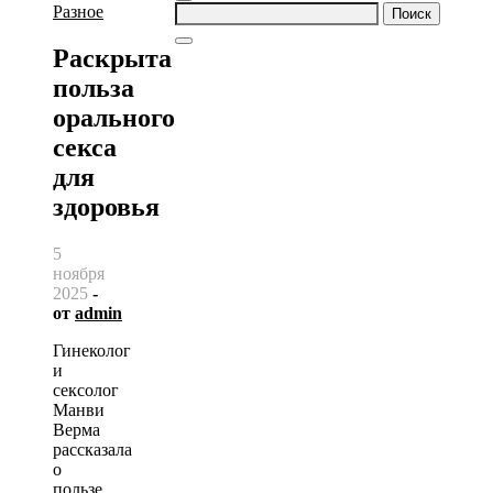
Найти:
Разное
Раскрыта
польза
орального
секса
для
здоровья
5
ноября
2025
-
от
admin
Гинеколог
и
сексолог
Манви
Верма
рассказала
о
пользе