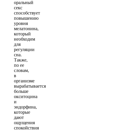
оральный
секс
способствует
повышению
уровня
мелатонина,
который
необходим
для
регуляции
сна.
Также,
по ее
словам,
в
организме
вырабатывается
больше
окситоцина
и
эндорфина,
которые
дают
ощущения
спокойствия