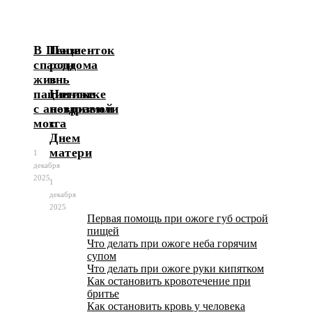
В Пензе
Пациенток
спасли
роддома
жизнь
в
пациентке
Ногинске
с аневризмой
поздравили
мозга
с
Днем
матери
1
декабря
2025
1
декабря
2025
Первая помощь при ожоге губ острой
пищей
Что делать при ожоге неба горячим
супом
Что делать при ожоге руки кипятком
Как остановить кровотечение при
бритье
Как остановить кровь у человека