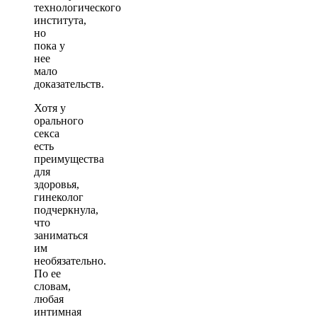
технологического
института,
но
пока у
нее
мало
доказательств.
Хотя у
орального
секса
есть
преимущества
для
здоровья,
гинеколог
подчеркнула,
что
заниматься
им
необязательно.
По ее
словам,
любая
интимная