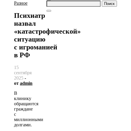
Найти:
Разное
Психиатр
назвал
«катастрофической»
ситуацию
с игроманией
в РФ
15
сентября
2025
-
от
admin
В
клинику
обращаются
граждане
с
миллионными
долгами.