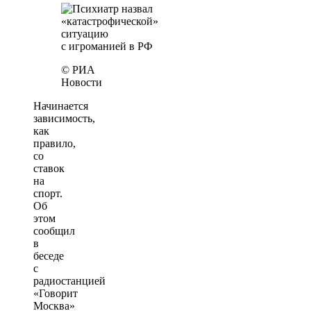
© РИА
Новости
Начинается
зависимость,
как
правило,
со
ставок
на
спорт.
Об
этом
сообщил
в
беседе
с
радиостанцией
«Говорит
Москва»