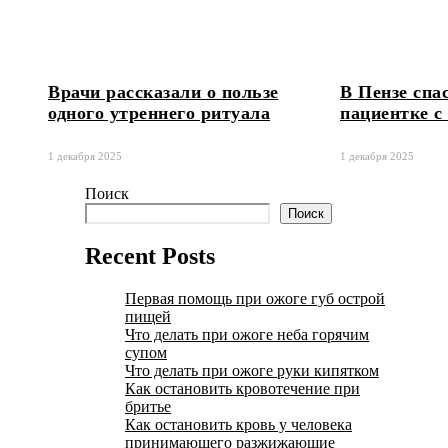
Врачи рассказали о пользе
В Пензе спа
одного утреннего ритуала
пациентке с
1 декабря 2025
1 декабря 2025
Поиск
Поиск
Recent Posts
Первая помощь при ожоге губ острой
пищей
Что делать при ожоге неба горячим
супом
Что делать при ожоге руки кипятком
Как остановить кровотечение при
бритье
Как остановить кровь у человека
принимающего разжижающие