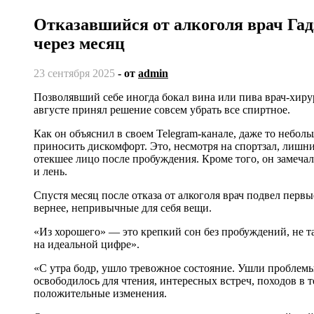
Отказавшийся от алкоголя врач Гад
через месяц
23 сентября 2025
- от
admin
Позволявший себе иногда бокал вина или пива врач-хирург и онкоуролог, кандидат медицинских наук Марк Гадзиян в
августе принял решение совсем убрать все спиртное.
Как он объяснил в своем Telegram-канале, даже то неболь
приносить дискомфорт. Это, несмотря на спортзал, лишни
отекшее лицо после пробуждения. Кроме того, он замеча
и лень.
Спустя месяц после отказа от алкоголя врач подвел первы
вернее, непривычные для себя вещи.
«Из хорошего» — это крепкий сон без пробуждений, не та
на идеальной цифре».
«С утра бодр, ушло тревожное состояние. Ушли проблем
освободилось для чтения, интересных встреч, походов в 
положительные изменения.