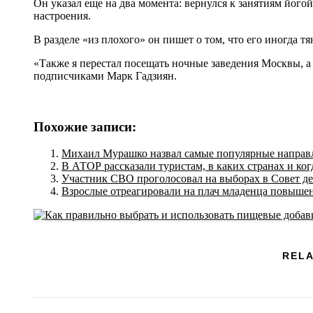
Он указал еще на два момента: вернулся к занятиям йогой
настроения.
В разделе «из плохого» он пишет о том, что его иногда тя
«Также я перестал посещать ночные заведения Москвы, а
подписчиками Марк Гадзиян.
Похожие записи:
Михаил Мурашко назвал самые популярные направл
В АТОР рассказали туристам, в каких странах и ког
Участник СВО проголосовал на выборах в Совет д
Взрослые отреагировали на плач младенца повыше
RELA