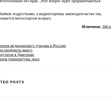
мототехникой без прав. Этот вопрос будет прорабатываться
йков подростками, а корректировка законодательства так,
нимается мотоспортом всерьез.
Источник:
360.r
ения медицинского туризма в Россию
да пробовать манго
епутатов в Дмитрове
нием температуры лица
TED POSTS