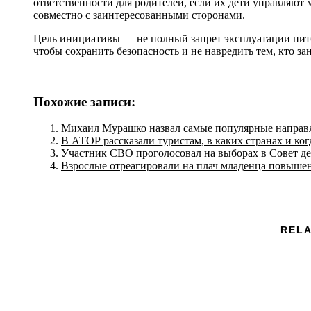
ответственности для родителей, если их дети управляют 
совместно с заинтересованными сторонами.
Цель инициативы — не полный запрет эксплуатации питба
чтобы сохранить безопасность и не навредить тем, кто за
Похожие записи:
Михаил Мурашко назвал самые популярные направл
В АТОР рассказали туристам, в каких странах и ког
Участник СВО проголосовал на выборах в Совет д
Взрослые отреагировали на плач младенца повыше
RELA