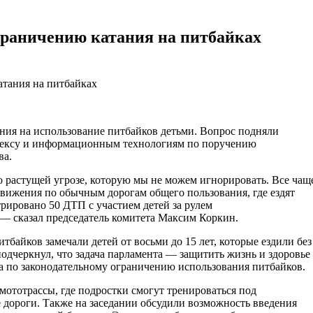
граничению катания на питбайках
ния на использование питбайков детьми. Вопрос подняли
лексу и информационным технологиям по поручению
ва.
 о растущей угрозе, которую мы не можем игнорировать. Все чащ
движения по обычным дорогам общего пользования, где ездят
трировано 50 ДТП с участием детей за рулем
 — сказал председатель комитета Максим Коркин.
итбайков замечали детей от восьми до 15 лет, которые ездили без
одчеркнул, что задача парламента — защитить жизнь и здоровье
а по законодательному ограничению использования питбайков.
ототрассы, где подростки смогут тренироваться под
 дороги. Также на заседании обсудили возможность введения