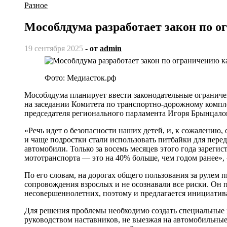
Разное
Мособлдума разработает закон по о
19 сентября 2025
- от
admin
Фото: Медиасток.рф
Мособлдума планирует ввести законодательные ограниче
на заседании Комитета по транспортно-дорожному комп
председателя регионального парламента Игоря Брынцало
«Речь идет о безопасности наших детей, и, к сожалению,
и чаще подростки стали использовать питбайки для пере
автомобили. Только за восемь месяцев этого года зарегис
мототранспорта — это на 40% больше, чем годом ранее»,
По его словам, на дорогах общего пользования за рулем п
сопровождения взрослых и не осознавали все риски. Он п
несовершеннолетних, поэтому и предлагается инициатив
Для решения проблемы необходимо создать специальные м
руководством наставников, не выезжая на автомобильные