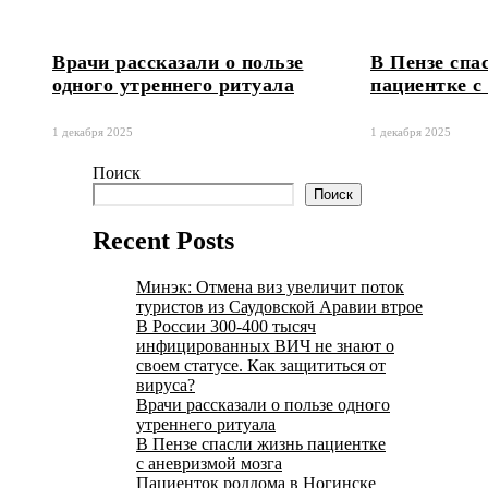
Врачи рассказали о пользе
В Пензе спа
одного утреннего ритуала
пациентке с
1 декабря 2025
1 декабря 2025
Поиск
Поиск
Recent Posts
Минэк: Отмена виз увеличит поток
туристов из Саудовской Аравии втрое
В России 300-400 тысяч
инфицированных ВИЧ не знают о
своем статусе. Как защититься от
вируса?
Врачи рассказали о пользе одного
утреннего ритуала
В Пензе спасли жизнь пациентке
с аневризмой мозга
Пациенток роддома в Ногинске