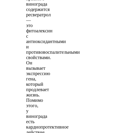
винограда
содержится
ресвератрол
—
это
фитоалексин
с
антиоксидантными
и
противовоспалительными
свойствами.
Он
вызывает
экспрессию
гена,
который
продлевает
жизнь.
Помимо
этого,
у
винограда
есть
кардиопротективное
действие,