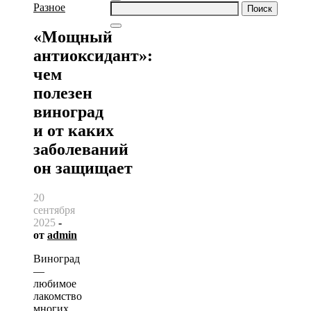
Найти:
Разное
«Мощный
антиоксидант»:
чем
полезен
виноград
и от каких
заболеваний
он защищает
20
сентября
2025
-
от
admin
Виноград
—
любимое
лакомство
многих