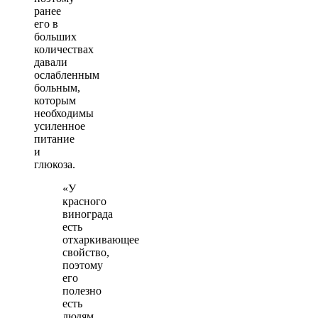
ранее
его в
больших
количествах
давали
ослабленным
больным,
которым
необходимы
усиленное
питание
и
глюкоза.
«У
красного
винограда
есть
отхаркивающее
свойство,
поэтому
его
полезно
есть
людям