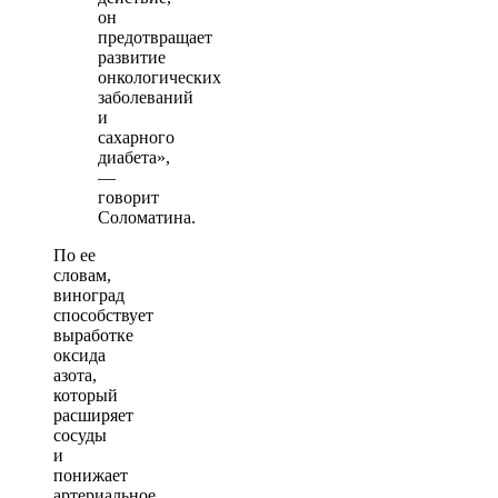
он
предотвращает
развитие
онкологических
заболеваний
и
сахарного
диабета»,
—
говорит
Соломатина.
По ее
словам,
виноград
способствует
выработке
оксида
азота,
который
расширяет
сосуды
и
понижает
артериальное