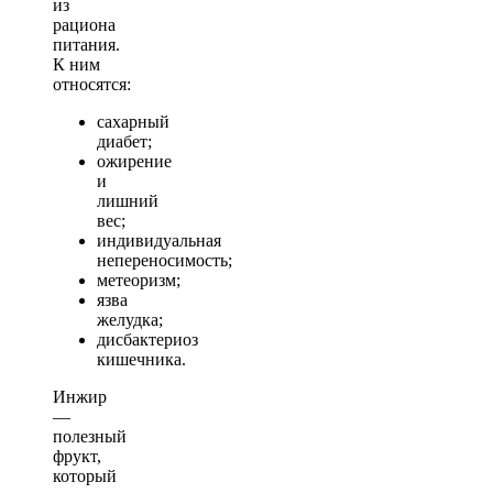
из
рациона
питания.
К ним
относятся:
сахарный
диабет;
ожирение
и
лишний
вес;
индивидуальная
непереносимость;
метеоризм;
язва
желудка;
дисбактериоз
кишечника.
Инжир
—
полезный
фрукт,
который