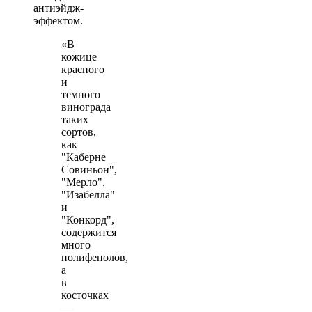
антиэйдж-
эффектом.
«В
кожице
красного
и
темного
винограда
таких
сортов,
как
"Каберне
Совиньон",
"Мерло",
"Изабелла"
и
"Конкорд",
содержится
много
полифенолов,
а
в
косточках
—