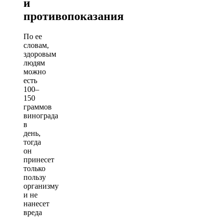
и
противопоказания
По ее
словам,
здоровым
людям
можно
есть
100–
150
граммов
винограда
в
день,
тогда
он
принесет
только
пользу
организму
и не
нанесет
вреда