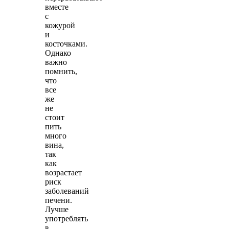
вместе
с
кожурой
и
косточками.
Однако
важно
помнить,
что
все
же
не
стоит
пить
много
вина,
так
как
возрастает
риск
заболеваний
печени.
Лучше
употреблять
в