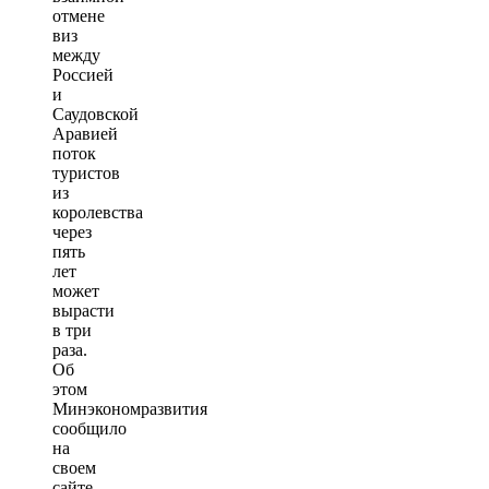
отмене
виз
между
Россией
и
Саудовской
Аравией
поток
туристов
из
королевства
через
пять
лет
может
вырасти
в три
раза.
Об
этом
Минэкономразвития
сообщило
на
своем
сайте.