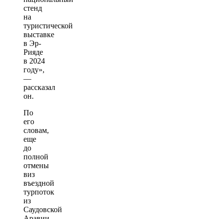
стенд
на
туристической
выставке
в Эр-
Рияде
в 2024
году»,
—
рассказал
он.
По
его
словам,
еще
до
полной
отмены
виз
въездной
турпоток
из
Саудовской
Аравии