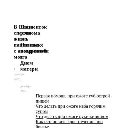
В Пензе
Пациенток
спасли
роддома
жизнь
в
пациентке
Ногинске
с аневризмой
поздравили
мозга
с
Днем
матери
1
декабря
2025
1
декабря
2025
Первая помощь при ожоге губ острой
пищей
Что делать при ожоге неба горячим
супом
Что делать при ожоге руки кипятком
Как остановить кровотечение при
бритье