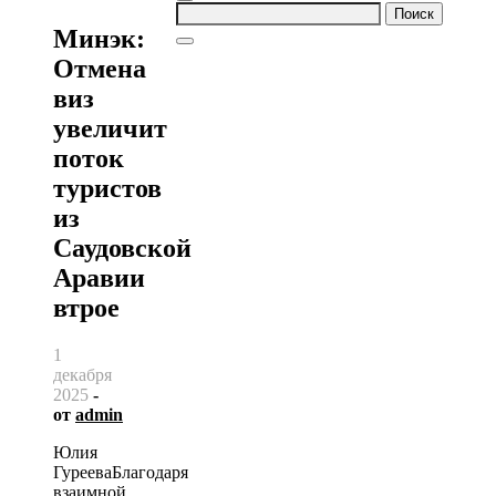
Найти:
Минэк:
Отмена
виз
увеличит
поток
туристов
из
Саудовской
Аравии
втрое
1
декабря
2025
-
от
admin
Юлия
ГурееваБлагодаря
взаимной