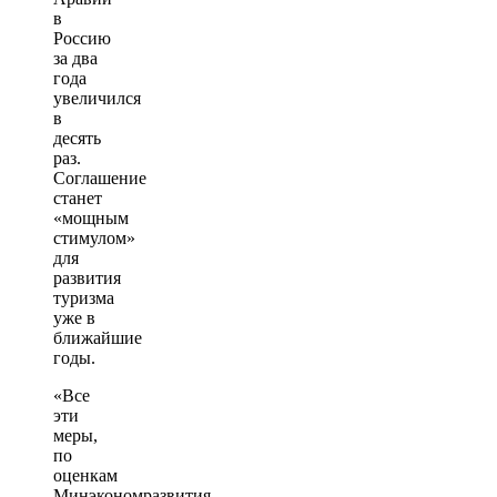
в
Россию
за два
года
увеличился
в
десять
раз.
Соглашение
станет
«мощным
стимулом»
для
развития
туризма
уже в
ближайшие
годы.
«Все
эти
меры,
по
оценкам
Минэкономразвития,