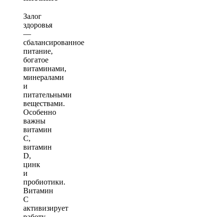
Залог
здоровья
—
сбалансированное
питание,
богатое
витаминами,
минералами
и
питательными
веществами.
Особенно
важны
витамин
C,
витамин
D,
цинк
и
пробиотики.
Витамин
C
активизирует
работу