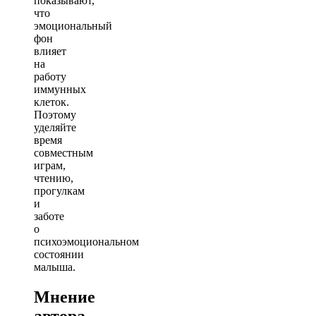
показывают,
что
эмоциональный
фон
влияет
на
работу
иммунных
клеток.
Поэтому
уделяйте
время
совместным
играм,
чтению,
прогулкам
и
заботе
о
психоэмоциональном
состоянии
малыша.
Мнение
автора