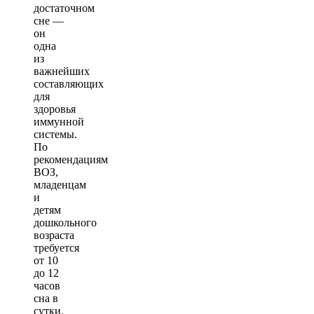
достаточном
сне —
он
одна
из
важнейших
составляющих
для
здоровья
иммунной
системы.
По
рекомендациям
ВОЗ,
младенцам
и
детям
дошкольного
возраста
требуется
от 10
до 12
часов
сна в
сутки.