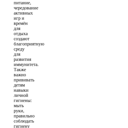
питание,
чередование
активных
игр и
времён
для
отдыха
создают
благоприятную
среду
для
развития
иммунитета.
Также
важно
прививать
детям
навыки
личной
гигиены:
мыть
руки,
правильно
соблюдать
гигиену