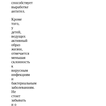
способствует
выработке
антител.
Кроме
того,
у
детей,
ведущих
активный
образ
жизни,
отмечается
меньшая
склонность
к
вирусным
инфекциям
и
бактериальным
заболеваниям.
Не
стоит
забывать
и о