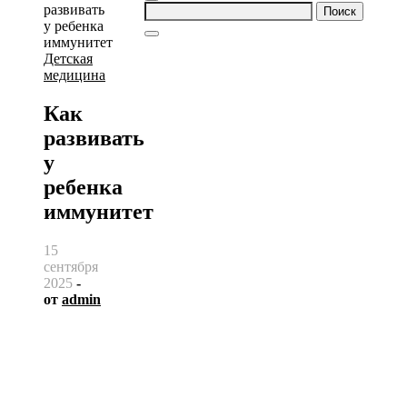
Найти:
Детская
медицина
Как
развивать
у
ребенка
иммунитет
15
сентября
2025
-
от
admin