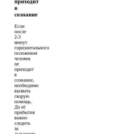
приходит
в
сознание
Если
после
2-3
минут
горизонтального
положения
человек
не
приходит
в
сознание,
необходимо
вызвать
скорую
помощь.
До её
прибытия
важно
следить
за
дыханием