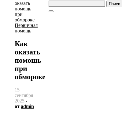
Найти:
Первичная
помощь
Как
оказать
помощь
при
обмороке
15
сентября
2025
-
от
admin