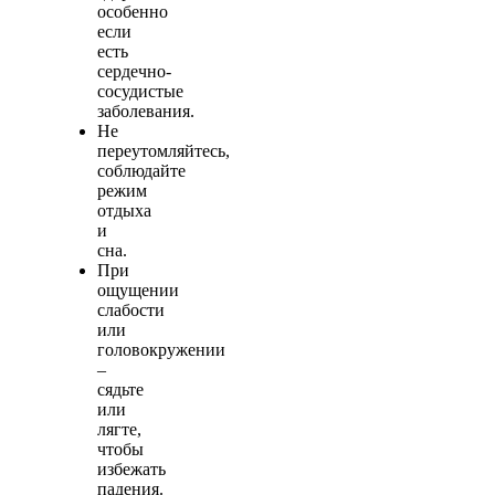
особенно
если
есть
сердечно-
сосудистые
заболевания.
Не
переутомляйтесь,
соблюдайте
режим
отдыха
и
сна.
При
ощущении
слабости
или
головокружении
–
сядьте
или
лягте,
чтобы
избежать
падения.