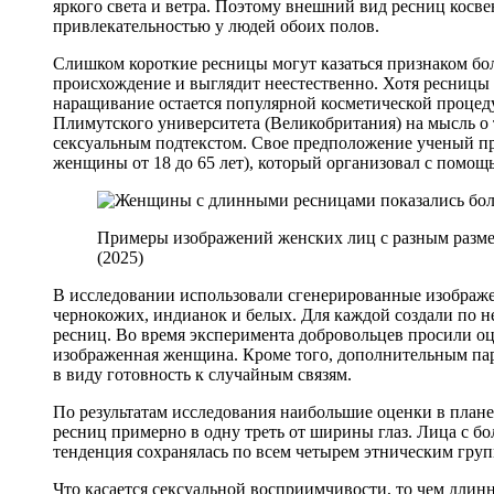
яркого света и ветра. Поэтому внешний вид ресниц косвен
привлекательностью у людей обоих полов.
Слишком короткие ресницы могут казаться признаком бол
происхождение и выглядит неестественно. Хотя ресниц
наращивание остается популярной косметической процед
Плимутского университета (Великобритания) на мысль о 
сексуальным подтекстом. Свое предположение ученый про
женщины от 18 до 65 лет), который организовал с пом
Примеры изображений женских лиц с разным размером
(2025)
В исследовании использовали сгенерированные изображе
чернокожих, индианок и белых. Для каждой создали по н
ресниц. Во время эксперимента добровольцев просили оц
изображенная женщина. Кроме того, дополнительным пар
в виду готовность к случайным связям.
По результатам исследования наибольшие оценки в плане
ресниц примерно в одну треть от ширины глаз. Лица с 
тенденция сохранялась по всем четырем этническим групп
Что касается сексуальной восприимчивости, то чем длин