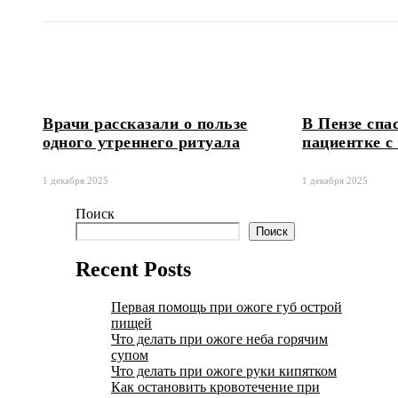
Врачи рассказали о пользе
В Пензе спа
одного утреннего ритуала
пациентке с
1 декабря 2025
1 декабря 2025
Поиск
Поиск
Recent Posts
Первая помощь при ожоге губ острой
пищей
Что делать при ожоге неба горячим
супом
Что делать при ожоге руки кипятком
Как остановить кровотечение при