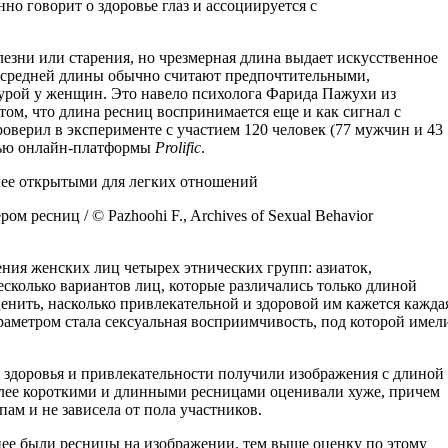
но говорит о здоровье глаз и ассоциируется с
езни или старения, но чрезмерная длина выдает искусственное
ы средней длины обычно считают предпочтительными,
урой у женщин. Это навело психолога Фарида Пажухи из
том, что длина ресниц воспринимается еще и как сигнал с
верил в эксперименте с участием 120 человек (77 мужчин и 43
ощью онлайн-платформы
Prolific
.
 ресниц / © Pazhoohi F., Archives of Sexual Behavior
ния женских лиц четырех этнических групп: азиаток,
есколько вариантов лиц, которые различались только длиной
енить, насколько привлекательной и здоровой им кажется кажда
аметром стала сексуальная восприимчивость, под которой имел
 здоровья и привлекательности получили изображения с длиной
более короткими и длинными ресницами оценивали хуже, причем
ам и не зависела от пола участников.
нее были ресницы на изображении, тем выше оценку по этому