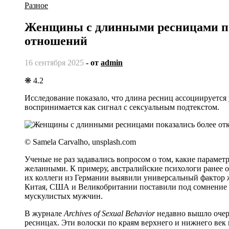
Разное
Женщины с длинными ресницами по
отношений
16 сентября 2025
- от
admin
❋ 4.2
Исследование показало, что длина ресниц ассоциируется 
воспринимается как сигнал с сексуальным подтекстом.
© Samela Carvalho, unsplash.com
Ученые не раз задавались вопросом о том, какие параме
желанными. К примеру, австралийские психологи ранее 
их коллеги из Германии выявили универсальный фактор ж
Китая, США и Великобритании поставили под сомнение 
мускулистых мужчин.
В журнале
Archives of Sexual Behavior
недавно вышло очере
ресницах. Эти волоски по краям верхнего и нижнего век