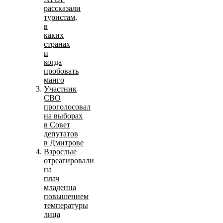
рассказали
туристам,
в
каких
странах
и
когда
пробовать
манго
Участник
СВО
проголосовал
на выборах
в Совет
депутатов
в Дмитрове
Взрослые
отреагировали
на
плач
младенца
повышением
температуры
лица