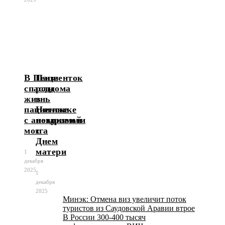
В Пензе
Пациенток
спасли
роддома
жизнь
в
пациентке
Ногинске
с аневризмой
поздравили
мозга
с
Днем
матери
1
декабря
2025
1
декабря
2025
Минэк: Отмена виз увеличит поток
туристов из Саудовской Аравии втрое
В России 300-400 тысяч