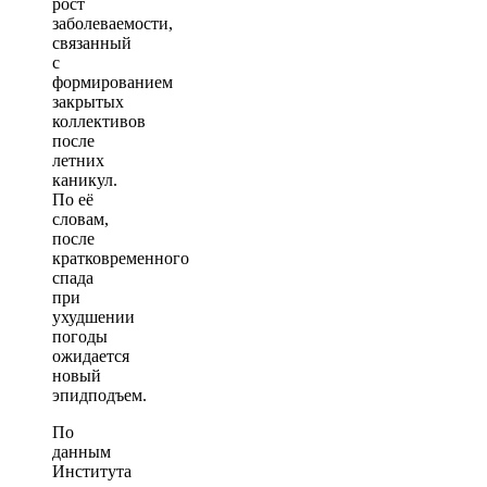
рост
заболеваемости,
связанный
с
формированием
закрытых
коллективов
после
летних
каникул.
По её
словам,
после
кратковременного
спада
при
ухудшении
погоды
ожидается
новый
эпидподъем.
По
данным
Института