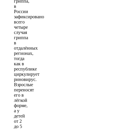
гриппа,
в
России
зафиксировано
всего
четыре
случая
гриппа
в
отдалённых
регионах,
тогда
как в
республике
циркулирует
риновирус.
Взрослые
переносят
его в
лёгкой
форме,
а у
детей
от 2
до 5