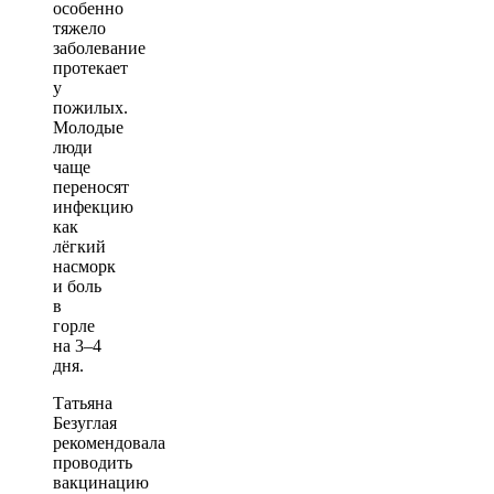
особенно
тяжело
заболевание
протекает
у
пожилых.
Молодые
люди
чаще
переносят
инфекцию
как
лёгкий
насморк
и боль
в
горле
на 3–4
дня.
Татьяна
Безуглая
рекомендовала
проводить
вакцинацию