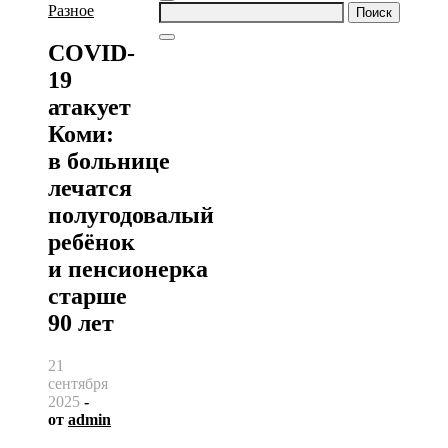
Найти:
Разное
COVID-
19
атакует
Коми:
в больнице
лечатся
полугодовалый
ребёнок
и пенсионерка
старше
90 лет
21
сентября
2025
-
от
admin