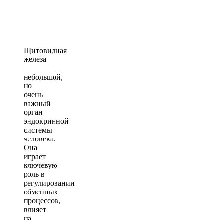
Щитовидная
железа
—
небольшой,
но
очень
важный
орган
эндокринной
системы
человека.
Она
играет
ключевую
роль в
регулировании
обменных
процессов,
влияет
на