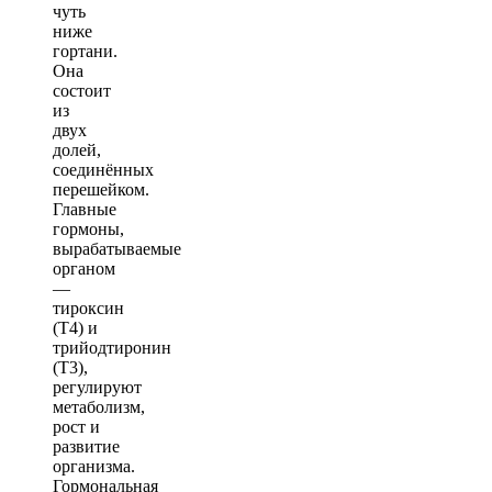
чуть
ниже
гортани.
Она
состоит
из
двух
долей,
соединённых
перешейком.
Главные
гормоны,
вырабатываемые
органом
—
тироксин
(Т4) и
трийодтиронин
(Т3),
регулируют
метаболизм,
рост и
развитие
организма.
Гормональная