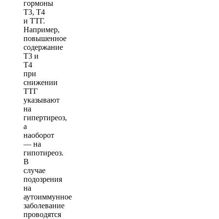
гормоны
Т3, Т4
и ТТГ.
Например,
повышенное
содержание
Т3 и
Т4
при
снижении
ТТГ
указывают
на
гипертиреоз,
а
наоборот
— на
гипотиреоз.
В
случае
подозрения
на
аутоиммунное
заболевание
проводятся