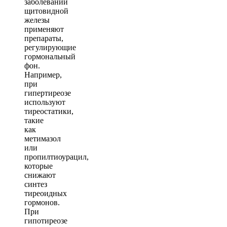
заболеваний
щитовидной
железы
применяют
препараты,
регулирующие
гормональный
фон.
Например,
при
гипертиреозе
используют
тиреостатики,
такие
как
метимазол
или
пропилтиоурацил,
которые
снижают
синтез
тиреоидных
гормонов.
При
гипотиреозе