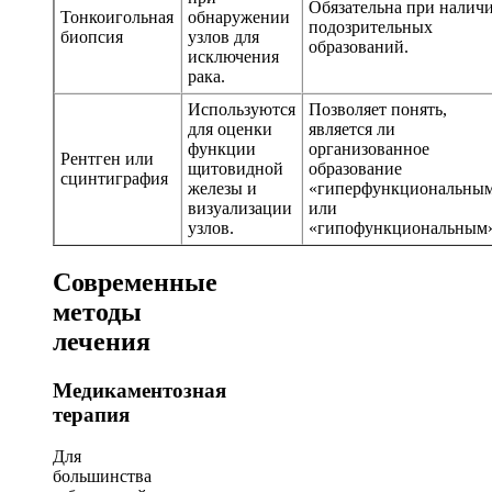
Обязательна при налич
Тонкоигольная
обнаружении
подозрительных
биопсия
узлов для
образований.
исключения
рака.
Используются
Позволяет понять,
для оценки
является ли
функции
организованное
Рентген или
щитовидной
образование
сцинтиграфия
железы и
«гиперфункциональны
визуализации
или
узлов.
«гипофункциональным»
Современные
методы
лечения
Медикаментозная
терапия
Для
большинства