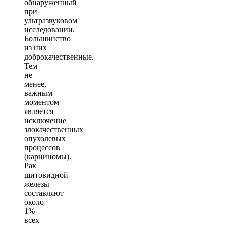
обнаруженный
при
ультразвуковом
исследовании.
Большинство
из них
доброкачественные.
Тем
не
менее,
важным
моментом
является
исключение
злокачественных
опухолевых
процессов
(карциномы).
Рак
щитовидной
железы
составляют
около
1%
всех