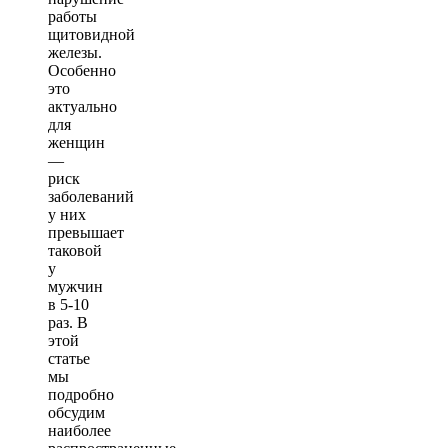
работы
щитовидной
железы.
Особенно
это
актуально
для
женщин
—
риск
заболеваний
у них
превышает
таковой
у
мужчин
в 5-10
раз. В
этой
статье
мы
подробно
обсудим
наиболее