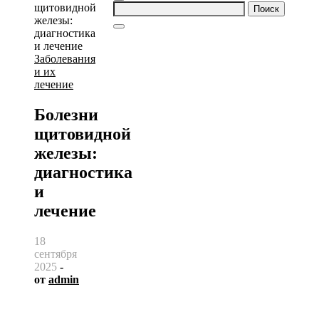
Найти:
Заболевания
и их
лечение
Болезни
щитовидной
железы:
диагностика
и
лечение
18
сентября
2025
-
от
admin