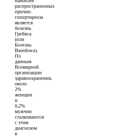
наиболее
распространенных
причин
гипертиреоза
является
болезнь
Грейвса
(или
Болезнь
Basedowa).
По
данным
Всемирной
организации
здравоохранения,
около
2%
женщин
и
0,2%
мужчин
сталкиваются
с этим
диагнозом
в